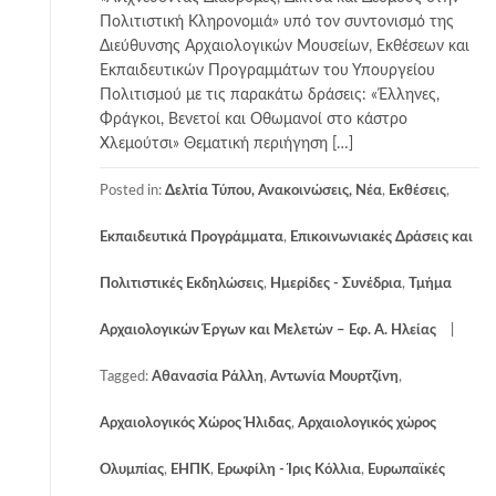
Πολιτιστική Κληρονομιά» υπό τον συντονισμό της
Διεύθυνσης Αρχαιολογικών Μουσείων, Εκθέσεων και
Εκπαιδευτικών Προγραμμάτων του Υπουργείου
Πολιτισμού με τις παρακάτω δράσεις: «Έλληνες,
Φράγκοι, Βενετοί και Οθωμανοί στο κάστρο
Χλεμούτσι» Θεματική περιήγηση […]
Posted in:
Δελτία Τύπου, Ανακοινώσεις, Νέα
,
Εκθέσεις
,
Εκπαιδευτικά Προγράμματα
,
Επικοινωνιακές Δράσεις και
Πολιτιστικές Εκδηλώσεις
,
Ημερίδες - Συνέδρια
,
Τμήμα
Αρχαιολογικών Έργων και Μελετών – Εφ. Α. Ηλείας
Tagged:
Αθανασία Ράλλη
,
Αντωνία Μουρτζίνη
,
Αρχαιολογικός Χώρος Ήλιδας
,
Αρχαιολογικός χώρος
Ολυμπίας
,
ΕΗΠΚ
,
Ερωφίλη - Ίρις Κόλλια
,
Ευρωπαϊκές