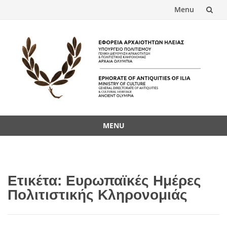
Menu
Skip
to
content
MENU
Skip
to
content
Ετικέτα:
Ευρωπαϊκές Ημέρες
Πολιτιστικής Κληρονομιάς