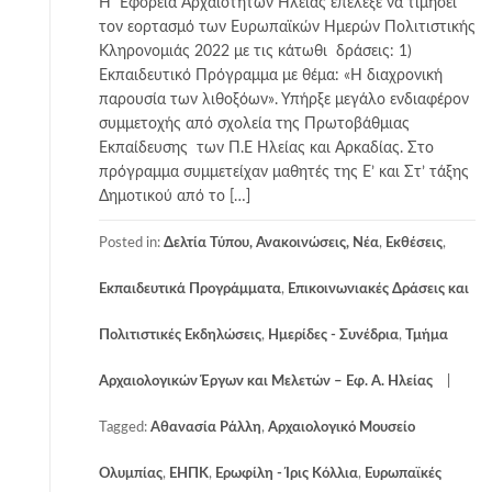
Η Εφορεία Αρχαιοτήτων Ηλείας επέλεξε να τιμήσει
τον εορτασμό των Ευρωπαϊκών Ημερών Πολιτιστικής
Κληρονομιάς 2022 με τις κάτωθι δράσεις: 1)
Εκπαιδευτικό Πρόγραμμα με θέμα: «Η διαχρονική
παρουσία των λιθοξόων». Υπήρξε μεγάλο ενδιαφέρον
συμμετοχής από σχολεία της Πρωτοβάθμιας
Εκπαίδευσης των Π.Ε Ηλείας και Αρκαδίας. Στο
πρόγραμμα συμμετείχαν μαθητές της Ε’ και Στ’ τάξης
Δημοτικού από το […]
Posted in:
Δελτία Τύπου, Ανακοινώσεις, Νέα
,
Εκθέσεις
,
Εκπαιδευτικά Προγράμματα
,
Επικοινωνιακές Δράσεις και
Πολιτιστικές Εκδηλώσεις
,
Ημερίδες - Συνέδρια
,
Τμήμα
Αρχαιολογικών Έργων και Μελετών – Εφ. Α. Ηλείας
Tagged:
Αθανασία Ράλλη
,
Αρχαιολογικό Μουσείο
Ολυμπίας
,
ΕΗΠΚ
,
Ερωφίλη - Ίρις Κόλλια
,
Ευρωπαϊκές