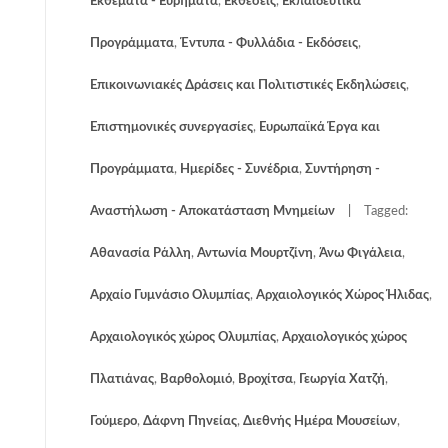
Εκθέματα - Ευρήματα
,
Εκθέσεις
,
Εκπαιδευτικά
Προγράμματα
,
Έντυπα - Φυλλάδια - Εκδόσεις
,
Επικοινωνιακές Δράσεις και Πολιτιστικές Εκδηλώσεις
,
Επιστημονικές συνεργασίες
,
Ευρωπαϊκά Έργα και
Προγράμματα
,
Ημερίδες - Συνέδρια
,
Συντήρηση -
Αναστήλωση - Αποκατάσταση Μνημείων
Tagged:
Αθανασία Ράλλη
,
Αντωνία Μουρτζίνη
,
Άνω Φιγάλεια
,
Αρχαίο Γυμνάσιο Ολυμπίας
,
Αρχαιολογικός Χώρος Ήλιδας
,
Αρχαιολογικός χώρος Ολυμπίας
,
Αρχαιολογικός χώρος
Πλατιάνας
,
Βαρθολομιό
,
Βροχίτσα
,
Γεωργία Χατζή
,
Γούμερο
,
Δάφνη Πηνείας
,
Διεθνής Ημέρα Μουσείων
,