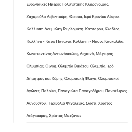
Ευρωπαϊκές Ημέρες Πολιτιστικής Κληρονομιάς
,
Ζαχαρούλα Λεβεντούρη
,
Θεισόα
,
Ιερό Κρονίου Λόφου
,
Καλλιόπη Λουμιώτη Γουρλομάτη
,
Κατσαρού
,
Κλαδέος
,
Κυλλήνη - Κάτω Παναγιά
,
Κυλλήνη - Νήσος Καυκαλίδα
,
Κωνσταντίνος Αντωνόπουλος
,
Λεχαινά
,
Μάγειρας
Ολυμπίας
,
Οινόη
,
Ολυμπία Βικάτου
,
Ολυμπία Ιερό
Δήμητρας και Κόρης
,
Ολυμπιακή Φλόγα
,
Ολυμπιακοί
Αγώνες
,
Παλούκι
,
Παναγιώτα Παναγοδήμου
,
Πανσέληνος
Αυγούστου
,
Περιβόλια Φιγαλείας
,
Σώστι
,
Χρίστος
Λιάγκουρας
,
Χρίστος Ματζάνας