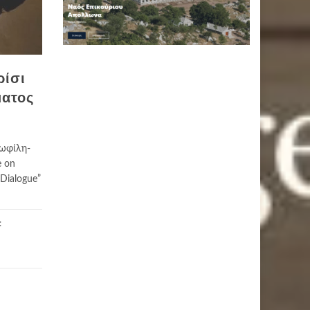
ρίσι
ματος
ρωφίλη-
e on
 Dialogue”
: