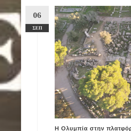
06
ΣΕΠ
Η Ολυμπία στην πλατφόρ