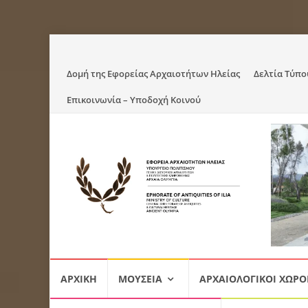
Skip
Δομή της Εφορείας Αρχαιοτήτων Ηλείας
Δελτία Τύπο
to
Επικοινωνία – Υποδοχή Κοινού
content
Skip
ΑΡΧΙΚΉ
ΜΟΥΣΕΊΑ
ΑΡΧΑΙΟΛΟΓΙΚΟΊ ΧΏΡΟ
to
content