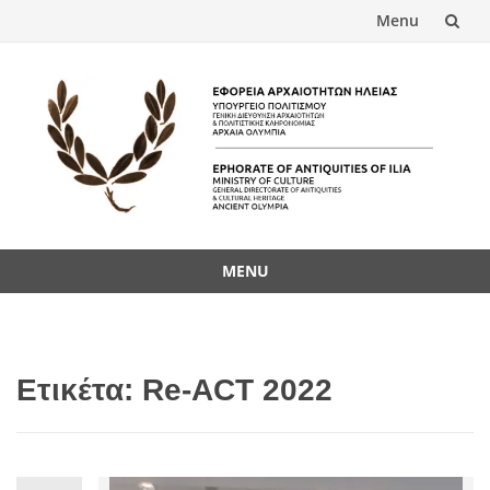
Menu
Skip
to
content
MENU
Skip
to
content
Ετικέτα:
Re-ACT 2022