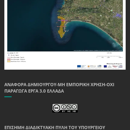
ΑΝΑΦΟΡΆ ΔΗΜΙΟΥΡΓΟΎ-ΜΗ ΕΜΠΟΡΙΚΉ ΧΡΉΣΗ-ΌΧΙ
ΠΑΡΆΓΩΓΑ ΈΡΓΑ 3.0 ΕΛΛΆΔΑ
ΕΠΊΣΗΜΗ ΔΙΑΔΙΚΤΥΑΚΉ ΠΎΛΗ ΤΟΥ ΥΠΟΥΡΓΕΊΟΥ