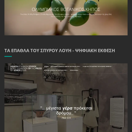
ΤΑ ΈΠΑΘΛΑ ΤΟΥ ΣΠΎΡΟΥ ΛΟΎΗ - ΨΗΦΙΑΚΉ ΈΚΘΕΣΗ