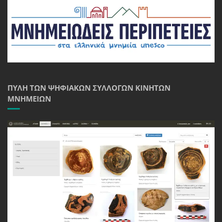
ΠΎΛΗ ΤΩΝ ΨΗΦΙΑΚΏΝ ΣΥΛΛΟΓΏΝ ΚΙΝΗΤΏΝ
ΜΝΗΜΕΊΩΝ