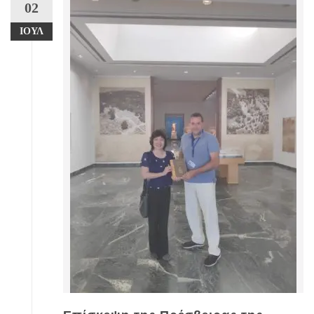
02
ΙΟΎΛ