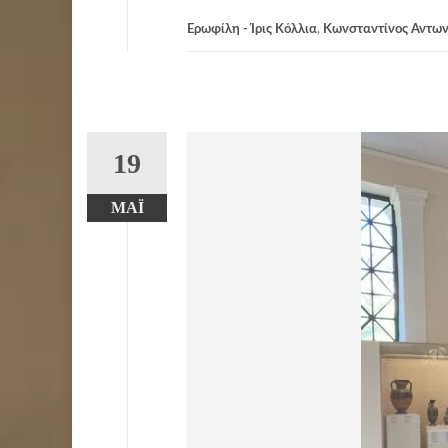
Ερωφίλη - Ίρις Κόλλια
,
Κωνσταντίνος Αντω
19
ΜΆΙ