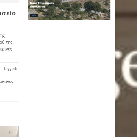
υσείο
της
ού της,
ερινές
Tagged:
αντίνος