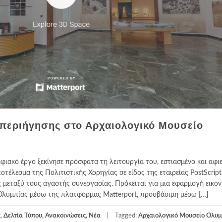
 περιήγησης στο Αρχαιολογικό Μουσείο
ηφιακό έργο ξεκίνησε πρόσφατα τη λειτουργία του, εστιασμένο και αφ
τέλεσμα της Πολιτιστικής Χορηγίας σε είδος της εταιρείας PostScri
 μεταξύ τους αγαστής συνεργασίας. Πρόκειται για μια εφαρμογή εικον
Ολυμπίας μέσω της πλατφόρμας Matterport, προσβάσιμη μέσω […]
ς
,
Δελτία Τύπου, Ανακοινώσεις, Νέα
Tagged:
Αρχαιολογικό Μουσείο Ολυμ