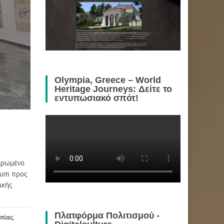
Olympia, Greece – World
Heritage Journeys: Δείτε το
εντυπωσιακό σπότ!
ιερωμένο
ptum προς
ικής
Πλατφόρμα Πολιτισμού -
πίας
,