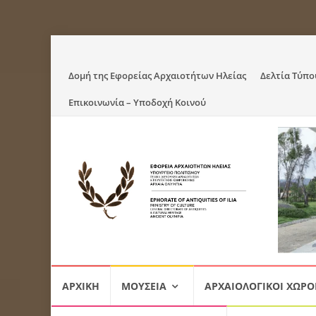
Skip
Δομή της Εφορείας Αρχαιοτήτων Ηλείας
Δελτία Τύπο
to
Επικοινωνία – Υποδοχή Κοινού
content
Skip
ΑΡΧΙΚΉ
ΜΟΥΣΕΊΑ
ΑΡΧΑΙΟΛΟΓΙΚΟΊ ΧΏΡΟ
to
content