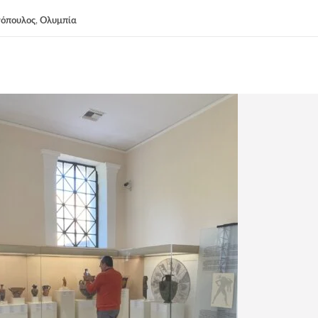
νόπουλος
,
Ολυμπία