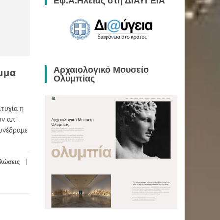
Εφ.Α.Ηλείας στη ΔΙΑΥΓΕΙΑ
Αρχαιολογικό Μουσείο
μμα
Ολυμπίας
τυχία η
ν απ’
συνέδραμε
ηλώσεις