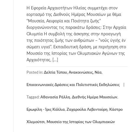
Η Εφορεία Αρχαιοτήτων Ηλείας συμμετέχει στον
εορτασμό της Διεθνούς Ημέρας Μουσείων με θέμα
“Μουσεία, Αειφορία και Ποιότητα ζωής”
διοργανώνοντας τις παρακάτω δράσεις: Στην Αρχαία
Ολυμπία Η συμβολή της άσκησης στην προαγωγή
της ποιότητας ζωής των ανθρώπων – “νοῦς ὑγιὴς ἐν
σώματι υγιεί”. Εκπαιδευτική δράση, με περιήγηση στο
Μουσείο της Ιστορίας των Ολυμπιακών Αγώνων της
Αρχαιότητας, […]
Posted in:
Δελτία Τύπου, Ανακοινώσεις, Νέα
,
Επικοινωνιακές Δράσεις και Πολιτιστικές Εκδηλώσεις
Tagged:
Αθανασία Ράλλη
,
Διεθνής Ημέρα Μουσείων
,
Ερωφίλη - Ίρις Κόλλια
,
Ζαχαρούλα Λεβεντούρη
,
Κάστρο
Χλεμούτσι
,
Μουσείο της Ιστορίας των Ολυμπιακών