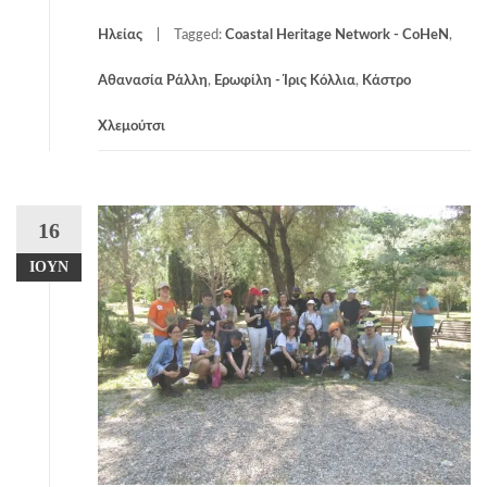
Ηλείας
Tagged:
Coastal Heritage Network - CoHeN
,
Αθανασία Ράλλη
,
Ερωφίλη - Ίρις Κόλλια
,
Κάστρο
Χλεμούτσι
16
ΙΟΎΝ