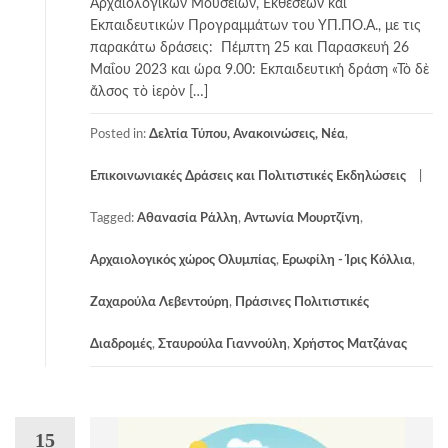
Αρχαιολογικών Μουσείων, Εκθέσεων και
Εκπαιδευτικών Προγραμμάτων του ΥΠ.ΠΟ.Α., με τις
παρακάτω δράσεις: Πέμπτη 25 και Παρασκευή 26
Μαΐου 2023 και ώρα 9.00: Εκπαιδευτική δράση «Τὸ δὲ
ἄλσος τὸ ἱερὸν […]
Posted in:
Δελτία Τύπου, Ανακοινώσεις, Νέα
,
Επικοινωνιακές Δράσεις και Πολιτιστικές Εκδηλώσεις
Tagged:
Αθανασία Ράλλη
,
Αντωνία Μουρτζίνη
,
Αρχαιολογικός χώρος Ολυμπίας
,
Ερωφίλη - Ίρις Κόλλια
,
Ζαχαρούλα Λεβεντούρη
,
Πράσινες Πολιτιστικές
Διαδρομές
,
Σταυρούλα Γιαννούλη
,
Χρήστος Ματζάνας
15