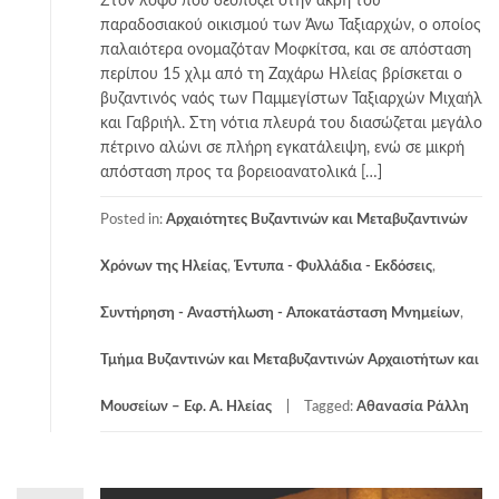
Στον λόφο που δεσπόζει στην άκρη του
παραδοσιακού οικισμού των Άνω Ταξιαρχών, ο οποίος
παλαιότερα ονομαζόταν Μοφκίτσα, και σε απόσταση
περίπου 15 χλμ από τη Ζαχάρω Ηλείας βρίσκεται ο
βυζαντινός ναός των Παμμεγίστων Ταξιαρχών Μιχαήλ
και Γαβριήλ. Στη νότια πλευρά του διασώζεται μεγάλο
πέτρινο αλώνι σε πλήρη εγκατάλειψη, ενώ σε μικρή
απόσταση προς τα βορειοανατολικά […]
Posted in:
Αρχαιότητες Βυζαντινών και Μεταβυζαντινών
Χρόνων της Ηλείας
,
Έντυπα - Φυλλάδια - Εκδόσεις
,
Συντήρηση - Αναστήλωση - Αποκατάσταση Μνημείων
,
Τμήμα Βυζαντινών και Μεταβυζαντινών Αρχαιοτήτων και
Μουσείων – Εφ. Α. Ηλείας
Tagged:
Αθανασία Ράλλη