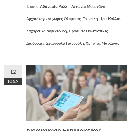
Tagged:
Αθανασία Ράλλη
,
Αντωνία Μουρτζίνη
,
Αρχαιολογικός χώρος Ολυμπίας
,
Ερωφίλη - Ίρις Κόλλια
,
Ζαχαρούλα Λεβεντούρη
,
Πράσινες Πολιτιστικές
Διαδρομές
,
Σταυρούλα Γιαννούλη
,
Χρήστος Ματζάνας
12
ΙΟΎΝ
Διοργάνωση Ενημερωτικού