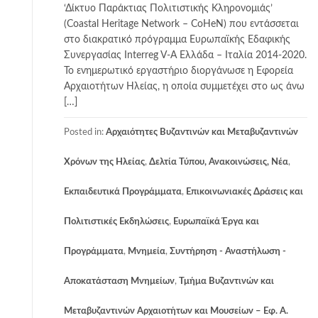
‘Δίκτυο Παράκτιας Πολιτιστικής Κληρονομιάς’
(Coastal Heritage Network – CoHeN) που εντάσσεται
στο διακρατικό πρόγραμμα Ευρωπαϊκής Εδαφικής
Συνεργασίας Interreg V-A Ελλάδα – Ιταλία 2014-2020.
Το ενημερωτικό εργαστήριο διοργάνωσε η Εφορεία
Αρχαιοτήτων Ηλείας, η οποία συμμετέχει στο ως άνω
[…]
Posted in:
Αρχαιότητες Βυζαντινών και Μεταβυζαντινών
Χρόνων της Ηλείας
,
Δελτία Τύπου, Ανακοινώσεις, Νέα
,
Εκπαιδευτικά Προγράμματα
,
Επικοινωνιακές Δράσεις και
Πολιτιστικές Εκδηλώσεις
,
Ευρωπαϊκά Έργα και
Προγράμματα
,
Μνημεία
,
Συντήρηση - Αναστήλωση -
Αποκατάσταση Μνημείων
,
Τμήμα Βυζαντινών και
Μεταβυζαντινών Αρχαιοτήτων και Μουσείων – Εφ. Α.