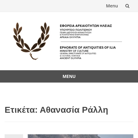
Menu
Skip
to
content
MENU
Skip
to
content
Ετικέτα:
Αθανασία Ράλλη