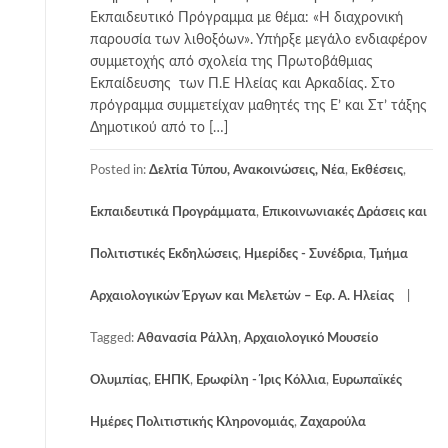
Εκπαιδευτικό Πρόγραμμα με θέμα: «Η διαχρονική
παρουσία των λιθοξόων». Υπήρξε μεγάλο ενδιαφέρον
συμμετοχής από σχολεία της Πρωτοβάθμιας
Εκπαίδευσης των Π.Ε Ηλείας και Αρκαδίας. Στο
πρόγραμμα συμμετείχαν μαθητές της Ε’ και Στ’ τάξης
Δημοτικού από το […]
Posted in:
Δελτία Τύπου, Ανακοινώσεις, Νέα
,
Εκθέσεις
,
Εκπαιδευτικά Προγράμματα
,
Επικοινωνιακές Δράσεις και
Πολιτιστικές Εκδηλώσεις
,
Ημερίδες - Συνέδρια
,
Τμήμα
Αρχαιολογικών Έργων και Μελετών – Εφ. Α. Ηλείας
Tagged:
Αθανασία Ράλλη
,
Αρχαιολογικό Μουσείο
Ολυμπίας
,
ΕΗΠΚ
,
Ερωφίλη - Ίρις Κόλλια
,
Ευρωπαϊκές
Ημέρες Πολιτιστικής Κληρονομιάς
,
Ζαχαρούλα