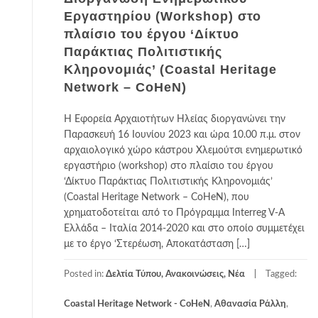
Εργαστηρίου (Workshop) στο
πλαίσιο του έργου ‘Δίκτυο
Παράκτιας Πολιτιστικής
Κληρονομιάς’ (Coastal Heritage
Network – CoHeN)
Η Εφορεία Αρχαιοτήτων Ηλείας διοργανώνει την
Παρασκευή 16 Ιουνίου 2023 και ώρα 10.00 π.μ. στον
αρχαιολογικό χώρο κάστρου Χλεμούτσι ενημερωτικό
εργαστήριο (workshop) στο πλαίσιο του έργου
‘Δίκτυο Παράκτιας Πολιτιστικής Κληρονομιάς’
(Coastal Heritage Network – CoHeN), που
χρηματοδοτείται από το Πρόγραμμα Interreg V-A
Ελλάδα – Ιταλία 2014-2020 και στο οποίο συμμετέχει
με το έργο ‘Στερέωση, Αποκατάσταση […]
Posted in:
Δελτία Τύπου, Ανακοινώσεις, Νέα
Tagged:
Coastal Heritage Network - CoHeN
,
Αθανασία Ράλλη
,