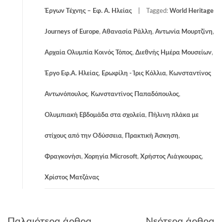
Έργων Τέχνης – Εφ. Α. Ηλείας
Tagged:
World Heritage
Journeys of Europe
,
Αθανασία Ράλλη
,
Αντωνία Μουρτζίνη
,
Αρχαία Ολυμπία Κοινός Τόπος
,
Διεθνής Ημέρα Μουσείων
,
Έργο Εφ.Α. Ηλείας
,
Ερωφίλη - Ίρις Κόλλια
,
Κωνσταντίνος
Αντωνόπουλος
,
Κωνσταντίνος Παπαδόπουλος
,
Ολυμπιακή Εβδομάδα στα σχολεία
,
Πήλινη πλάκα με
στίχους από την Οδύσσεια
,
Πρακτική Άσκηση
,
Φραγκονήσι
,
Χορηγία Microsoft
,
Χρήστος Λιάγκουρας
,
Χρίστος Ματζάνας
Πλοήγηση
Παλαιότερα άρθρα
Νεότερα άρθρα