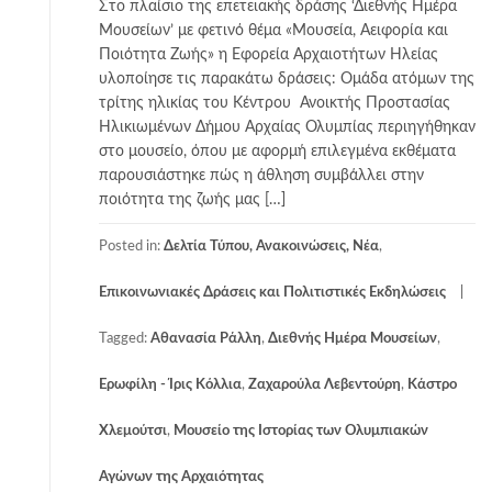
Στο πλαίσιο της επετειακής δράσης ‘Διεθνής Ημέρα
Μουσείων’ με φετινό θέμα «Μουσεία, Αειφορία και
Ποιότητα Ζωής» η Εφορεία Αρχαιοτήτων Ηλείας
υλοποίησε τις παρακάτω δράσεις: Ομάδα ατόμων της
τρίτης ηλικίας του Κέντρου Ανοικτής Προστασίας
Ηλικιωμένων Δήμου Αρχαίας Ολυμπίας περιηγήθηκαν
στο μουσείο, όπου με αφορμή επιλεγμένα εκθέματα
παρουσιάστηκε πώς η άθληση συμβάλλει στην
ποιότητα της ζωής μας […]
Posted in:
Δελτία Τύπου, Ανακοινώσεις, Νέα
,
Επικοινωνιακές Δράσεις και Πολιτιστικές Εκδηλώσεις
Tagged:
Αθανασία Ράλλη
,
Διεθνής Ημέρα Μουσείων
,
Ερωφίλη - Ίρις Κόλλια
,
Ζαχαρούλα Λεβεντούρη
,
Κάστρο
Χλεμούτσι
,
Μουσείο της Ιστορίας των Ολυμπιακών
Αγώνων της Αρχαιότητας