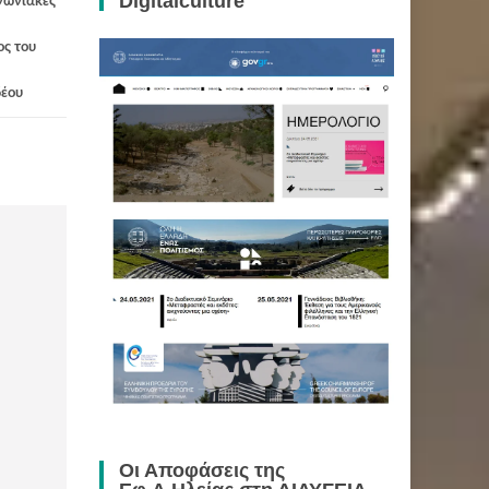
Digitalculture
νωνιακές
ος του
δέου
Οι Αποφάσεις της