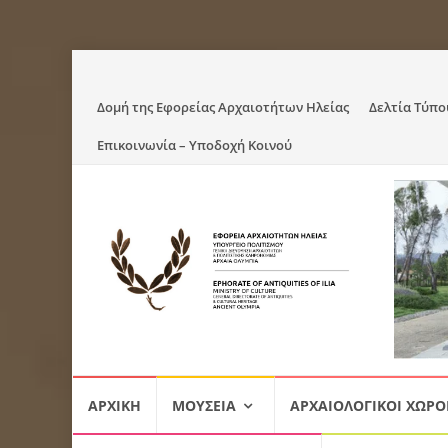
Skip
Δομή της Εφορείας Αρχαιοτήτων Ηλείας
Δελτία Τύπο
to
Επικοινωνία – Υποδοχή Κοινού
content
Skip
ΑΡΧΙΚΉ
ΜΟΥΣΕΊΑ
ΑΡΧΑΙΟΛΟΓΙΚΟΊ ΧΏΡΟ
to
content