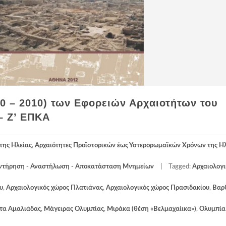
00 – 2010) των Εφορειών Αρχαιοτήτων του
– Z’ ΕΠΚΑ
της Ηλείας
,
Αρχαιότητες Προϊστορικών έως Υστερορωμαϊκών Χρόνων της Η
ντήρηση - Αναστήλωση - Αποκατάσταση Μνημείων
Tagged:
Αρχαιολογι
υ
,
Αρχαιολογικός χώρος Πλατιάνας
,
Αρχαιολογικός χώρος Πρασιδακίου
,
Βαρ
τα Αμαλιάδας
,
Μάγειρας Ολυμπίας
,
Μιράκα (θέση «Βελμαχαίικα»)
,
Ολυμπία 