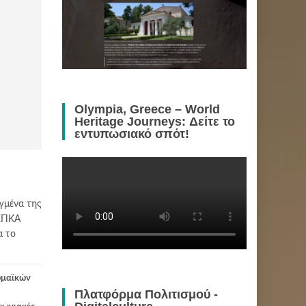
Olympia, Greece – World
Heritage Journeys: Δείτε το
εντυπωσιακό σπότ!
γμένα της
 ΕΠΚΑ
α το
ωμαϊκών
Πλατφόρμα Πολιτισμού -