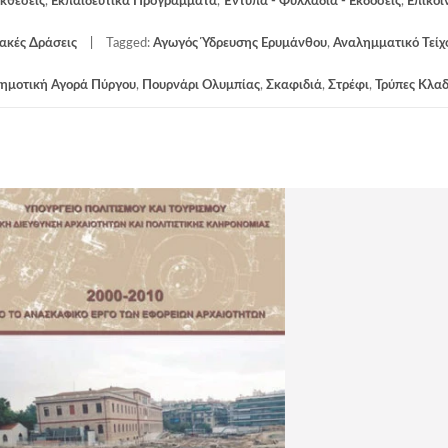
κθέσεις
,
Εκπαιδευτικά Προγράμματα
,
Έντυπα - Φυλλάδια - Εκδόσεις
,
Επικοι
ακές Δράσεις
Tagged:
Αγωγός Ύδρευσης Ερυμάνθου
,
Αναλημματικό Τείχ
ημοτική Αγορά Πύργου
,
Πουρνάρι Ολυμπίας
,
Σκαφιδιά
,
Στρέφι
,
Τρύπες Κλα