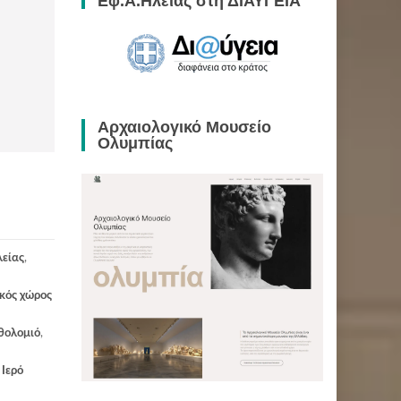
Εφ.Α.Ηλείας στη ΔΙΑΥΓΕΙΑ
Αρχαιολογικό Μουσείο
Ολυμπίας
λείας
,
κός χώρος
θολομιό
,
Ιερό