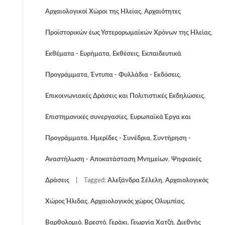
Αρχαιολογικοί Χώροι της Ηλείας
,
Αρχαιότητες
Προϊστορικών έως Υστερορωμαϊκών Χρόνων της Ηλείας
,
Εκθέματα - Ευρήματα
,
Εκθέσεις
,
Εκπαιδευτικά
Προγράμματα
,
Έντυπα - Φυλλάδια - Εκδόσεις
,
Επικοινωνιακές Δράσεις και Πολιτιστικές Εκδηλώσεις
,
Επιστημονικές συνεργασίες
,
Ευρωπαϊκά Έργα και
Προγράμματα
,
Ημερίδες - Συνέδρια
,
Συντήρηση -
Αναστήλωση - Αποκατάσταση Μνημείων
,
Ψηφιακές
Δράσεις
Tagged:
Αλεξάνδρα Σέλελη
,
Αρχαιολογικός
Χώρος Ήλιδας
,
Αρχαιολογικός χώρος Ολυμπίας
,
Βαρθολομιό
,
Βρεστό
,
Γεράκι
,
Γεωργία Χατζή
,
Διεθνής