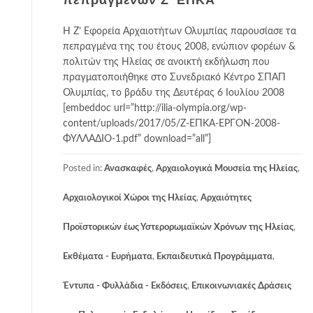
Η Ζ’ Εφορεία Αρχαιοτήτων Ολυμπίας παρουσίασε τα
πεπραγμένα της του έτους 2008, ενώπιον φορέων &
πολιτών της Ηλείας σε ανοικτή εκδήλωση που
πραγματοποιήθηκε στο Συνεδριακό Κέντρο ΣΠΑΠ
Ολυμπίας, το βράδυ της Δευτέρας 6 Ιουλίου 2008
[embeddoc url=”http://ilia-olympia.org/wp-
content/uploads/2017/05/Ζ-ΕΠΚΑ-ΕΡΓΟΝ-2008-
ΦΥΛΛΑΔΙΟ-1.pdf” download=”all”]
Posted in:
Ανασκαφές
,
Αρχαιολογικά Μουσεία της Ηλείας
,
Αρχαιολογικοί Χώροι της Ηλείας
,
Αρχαιότητες
Προϊστορικών έως Υστερορωμαϊκών Χρόνων της Ηλείας
,
Εκθέματα - Ευρήματα
,
Εκπαιδευτικά Προγράμματα
,
Έντυπα - Φυλλάδια - Εκδόσεις
,
Επικοινωνιακές Δράσεις