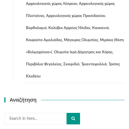
Αρχαιολογικός χώρος Λέπρεου
,
Αρχαιολογικός χώρος
Πλατιάνας
,
Αρχαιολογικός χώρος Πρασιδακίου
,
Βαρθολομιό
,
Καλύβια Αρχαίας Ήλιδας
,
Καυκανιά
,
Κουρούτα Αμαλιάδας
,
Μάγειρας Ολυμπίας
,
Μιράκα (θέση
«Βελμαχαίικα»)
,
Ολυμπία Ιερό Δήμητρας και Κόρης
,
Περιβόλια Φιγαλείας
,
Σκαφιδιά
,
Τριανταφυλλιά
,
Τρύπες
Κλαδέου
Αναζήτηση
Search
for: