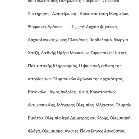
και Πολιτιστικές Εκδηλώσεις
,
Ημερίδες - Συνέδρια
,
Συντήρηση - Αναστήλωση - Αποκατάσταση Μνημείων
,
Ψηφιακές Δράσεις
Tagged:
Αρχαία Φιγάλεια
,
Αρχαιολογικός χώρος Πλατιάνας
,
Βαρθολομιό
,
Γεωργία
Χατζή
,
Διεθνής Ημέρα Μουσείων
,
Ευρωπαϊκές Ημέρες
Πολιτιστικής Κληρονομιάς
,
Η ψηφιακή έκθεση της
ιστορίας των Ολυμπιακών Αγώνων της αρχαιότητας
,
Κατάκολο - Άγιος Ανδρέας - Φειά
,
Κωνσταντίνος
Αντωνόπουλος
,
Μάγειρας Ολυμπίας
,
Μάκιστος
,
Ολυμπία
Βικάτου
,
Ολυμπία Ιερό Δήμητρας και Κόρης
,
Ολυμπιακή
Φλόγα
,
Ολυμπιακοί Αγώνες
,
Πανσέληνος Αυγούστου
,