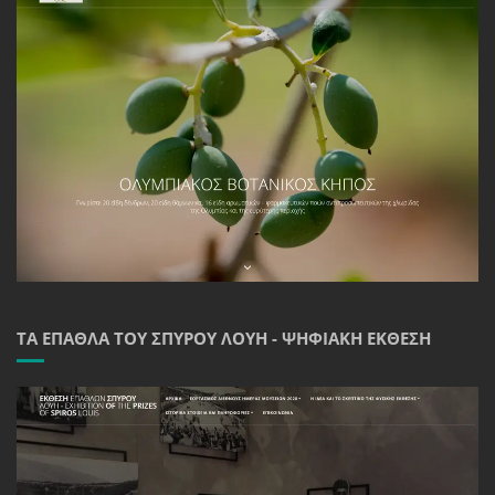
ΤΑ ΈΠΑΘΛΑ ΤΟΥ ΣΠΎΡΟΥ ΛΟΎΗ - ΨΗΦΙΑΚΉ ΈΚΘΕΣΗ