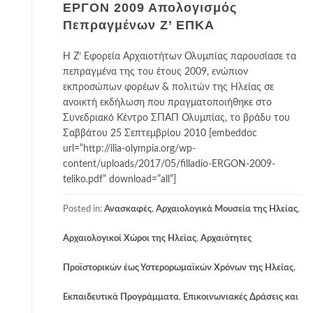
ΕΡΓΟΝ 2009 Απολογισμός
Πεπραγμένων Ζ’ ΕΠΚΑ
Η Ζ’ Εφορεία Αρχαιοτήτων Ολυμπίας παρουσίασε τα
πεπραγμένα της του έτους 2009, ενώπιον
εκπροσώπων φορέων & πολιτών της Ηλείας σε
ανοικτή εκδήλωση που πραγματοποιήθηκε στο
Συνεδριακό Κέντρο ΣΠΑΠ Ολυμπίας, το βράδυ του
Σαββάτου 25 Σεπτεμβρίου 2010 [embeddoc
url=”http://ilia-olympia.org/wp-
content/uploads/2017/05/filladio-ERGON-2009-
teliko.pdf” download=”all”]
Posted in:
Ανασκαφές
,
Αρχαιολογικά Μουσεία της Ηλείας
,
Αρχαιολογικοί Χώροι της Ηλείας
,
Αρχαιότητες
Προϊστορικών έως Υστερορωμαϊκών Χρόνων της Ηλείας
,
Εκπαιδευτικά Προγράμματα
,
Επικοινωνιακές Δράσεις και