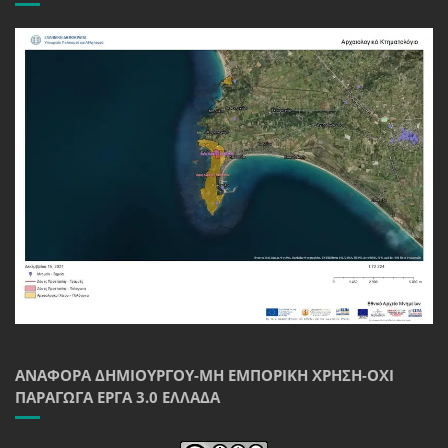
ΑΝΑΦΟΡΆ ΔΗΜΙΟΥΡΓΟΎ-ΜΗ ΕΜΠΟΡΙΚΉ ΧΡΉΣΗ-ΌΧΙ
ΠΑΡΆΓΩΓΑ ΈΡΓΑ 3.0 ΕΛΛΆΔΑ