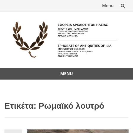
Menu
Skip
to
content
MENU
Skip
to
content
Ετικέτα:
Ρωμαϊκό λουτρό