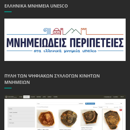
ΕΛΛΗΝΙΚΆ ΜΝΗΜΕΊΑ UNESCO
ΠΎΛΗ ΤΩΝ ΨΗΦΙΑΚΏΝ ΣΥΛΛΟΓΏΝ ΚΙΝΗΤΏΝ
ΜΝΗΜΕΊΩΝ