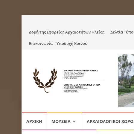
Skip
Δομή της Εφορείας Αρχαιοτήτων Ηλείας
Δελτία Τύπο
to
Επικοινωνία – Υποδοχή Κοινού
content
Skip
ΑΡΧΙΚΉ
ΜΟΥΣΕΊΑ
ΑΡΧΑΙΟΛΟΓΙΚΟΊ ΧΏΡΟ
to
content