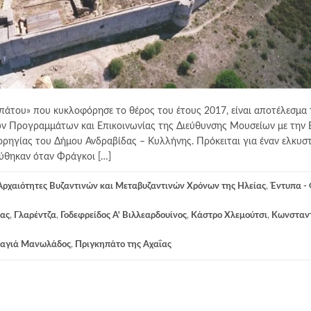
κιπάτου» που κυκλοφόρησε το θέρος του έτους 2017, είναι αποτέλεσμα 
ών Προγραμμάτων και Επικοινωνίας της Διεύθυνσης Μουσείων με την 
ορηγίας του Δήμου Ανδραβίδας – Κυλλήνης. Πρόκειται για έναν ελκυστ
ρύθηκαν όταν Φράγκοι […]
Αρχαιότητες Βυζαντινών και Μεταβυζαντινών Χρόνων της Ηλείας
,
Έντυπα -
δας
,
Γλαρέντζα
,
Γοδεφρείδος Α' Βιλλεαρδουίνος
,
Κάστρο Χλεμούτσι
,
Κωνσταντ
αγιά Μανωλάδος
,
Πριγκηπάτο της Αχαΐας