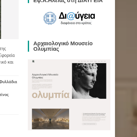
Εφ.Α.Ηλείας στη ΔΙΑΥΓΕΙΑ
Αρχαιολογικό Μουσείο
Ολυμπίας
της
Εφορεία
ικό και
 Φυλλάδια
ίνος