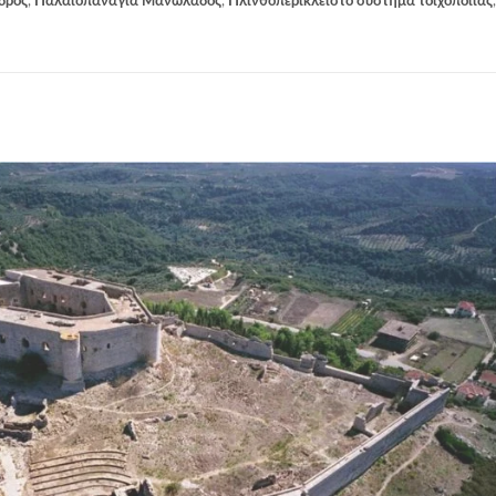
δρος
,
Παλαιοπαναγιά Μανωλάδος
,
Πλινθοπερίκλειστο σύστημα τοιχοποιίας
,