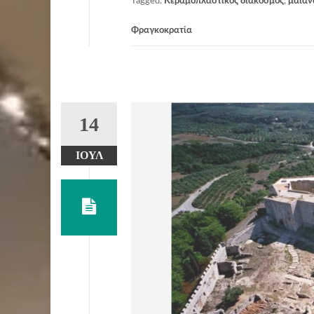
Tagged:
Κεραμοπλαστικός διάκοσμος
,
μαίαν
Φραγκοκρατία
14
ΙΟΎΛ