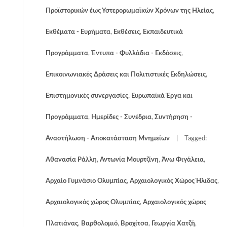
Προϊστορικών έως Υστερορωμαϊκών Χρόνων της Ηλείας
,
Εκθέματα - Ευρήματα
,
Εκθέσεις
,
Εκπαιδευτικά
Προγράμματα
,
Έντυπα - Φυλλάδια - Εκδόσεις
,
Επικοινωνιακές Δράσεις και Πολιτιστικές Εκδηλώσεις
,
Επιστημονικές συνεργασίες
,
Ευρωπαϊκά Έργα και
Προγράμματα
,
Ημερίδες - Συνέδρια
,
Συντήρηση -
Αναστήλωση - Αποκατάσταση Μνημείων
Tagged:
Αθανασία Ράλλη
,
Αντωνία Μουρτζίνη
,
Άνω Φιγάλεια
,
Αρχαίο Γυμνάσιο Ολυμπίας
,
Αρχαιολογικός Χώρος Ήλιδας
,
Αρχαιολογικός χώρος Ολυμπίας
,
Αρχαιολογικός χώρος
Πλατιάνας
,
Βαρθολομιό
,
Βροχίτσα
,
Γεωργία Χατζή
,