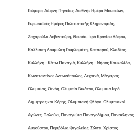
Γούμερο
,
Δάφνη Πηνείας
,
Διεθνής Ημέρα Μουσείων
,
Ευρωπαϊκές Ημέρες Πολιτιστικής Κληρονομιάς
,
Ζαχαρούλα Λεβεντούρη
,
Θεισόα
,
Ιερό Κρονίου Λόφου
,
Καλλιόπη Λουμιώτη Γουρλομάτη
,
Κατσαρού
,
Κλαδέος
,
Κυλλήνη - Κάτω Παναγιά
,
Κυλλήνη - Νήσος Καυκαλίδα
,
Κωνσταντίνος Αντωνόπουλος
,
Λεχαινά
,
Μάγειρας
Ολυμπίας
,
Οινόη
,
Ολυμπία Βικάτου
,
Ολυμπία Ιερό
Δήμητρας και Κόρης
,
Ολυμπιακή Φλόγα
,
Ολυμπιακοί
Αγώνες
,
Παλούκι
,
Παναγιώτα Παναγοδήμου
,
Πανσέληνος
Αυγούστου
,
Περιβόλια Φιγαλείας
,
Σώστι
,
Χρίστος