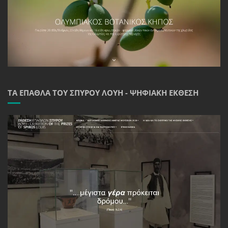
ΤΑ ΈΠΑΘΛΑ ΤΟΥ ΣΠΎΡΟΥ ΛΟΎΗ - ΨΗΦΙΑΚΉ ΈΚΘΕΣΗ