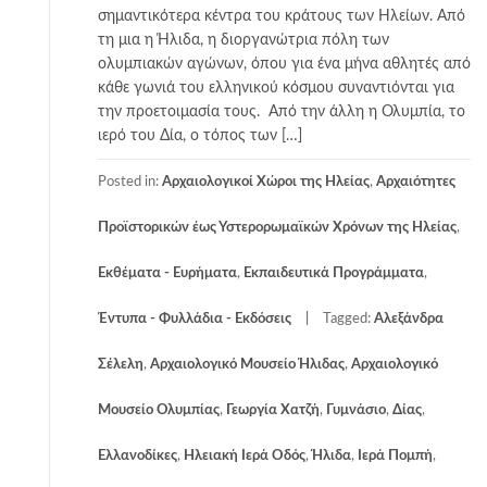
σημαντικότερα κέντρα του κράτους των Ηλείων. Από
τη μια η Ήλιδα, η διοργανώτρια πόλη των
ολυμπιακών αγώνων, όπου για ένα μήνα αθλητές από
κάθε γωνιά του ελληνικού κόσμου συναντιόνται για
την προετοιμασία τους. Από την άλλη η Ολυμπία, το
ιερό του Δία, ο τόπος των […]
Posted in:
Αρχαιολογικοί Χώροι της Ηλείας
,
Αρχαιότητες
Προϊστορικών έως Υστερορωμαϊκών Χρόνων της Ηλείας
,
Εκθέματα - Ευρήματα
,
Εκπαιδευτικά Προγράμματα
,
Έντυπα - Φυλλάδια - Εκδόσεις
Tagged:
Αλεξάνδρα
Σέλελη
,
Αρχαιολογικό Μουσείο Ήλιδας
,
Αρχαιολογικό
Μουσείο Ολυμπίας
,
Γεωργία Χατζή
,
Γυμνάσιο
,
Δίας
,
Ελλανοδίκες
,
Ηλειακή Ιερά Οδός
,
Ήλιδα
,
Ιερά Πομπή
,