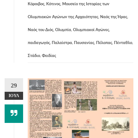
Κόροιβος
,
Κότινος
,
Μουσείο της Ιστορίας των
Ολυμπιακών Αγώνων της Αρχαιότητας
,
Ναός της Ήρας
,
Ναός του Διός
,
Ολυμπία
,
Ολυμπιακοί Αγώνες
,
παιδαγωγός
,
Παλαίστρα
,
Παυσανίας
,
Πέλοπας
,
Πένταθλο
,
Στάδιο
,
Φειδίας
29
ΙΟΎΛ