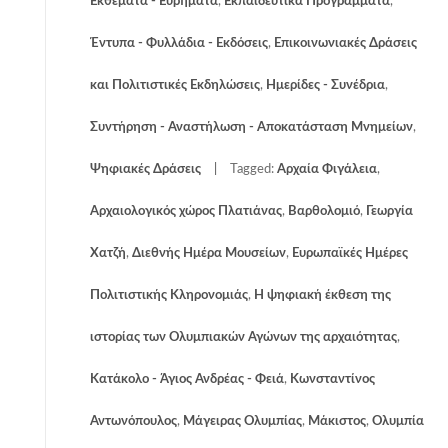
Εκθέματα - Ευρήματα
,
Εκπαιδευτικά Προγράμματα
,
Έντυπα - Φυλλάδια - Εκδόσεις
,
Επικοινωνιακές Δράσεις
και Πολιτιστικές Εκδηλώσεις
,
Ημερίδες - Συνέδρια
,
Συντήρηση - Αναστήλωση - Αποκατάσταση Μνημείων
,
Ψηφιακές Δράσεις
Tagged:
Αρχαία Φιγάλεια
,
Αρχαιολογικός χώρος Πλατιάνας
,
Βαρθολομιό
,
Γεωργία
Χατζή
,
Διεθνής Ημέρα Μουσείων
,
Ευρωπαϊκές Ημέρες
Πολιτιστικής Κληρονομιάς
,
Η ψηφιακή έκθεση της
ιστορίας των Ολυμπιακών Αγώνων της αρχαιότητας
,
Κατάκολο - Άγιος Ανδρέας - Φειά
,
Κωνσταντίνος
Αντωνόπουλος
,
Μάγειρας Ολυμπίας
,
Μάκιστος
,
Ολυμπία