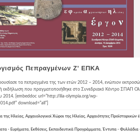
ογισμός Πεπραγμένων Ζ’ ΕΠΚΑ
ρουσίασε τα πεπραγμένα της των ετών 2012 – 2014, ενώπιον εκπροσ
τή εκδήλωση που πραγματοποιήθηκε στο Συνεδριακό Κέντρο ΣΠΑΠ Ολ
2014. [embeddoc url=”http://ilia-olympia.org/wp-
014.pdf” download=”all”]
α της Ηλείας
,
Αρχαιολογικοί Χώροι της Ηλείας
,
Αρχαιότητες Προϊστορικών 
ατα - Ευρήματα
,
Εκθέσεις
,
Εκπαιδευτικά Προγράμματα
,
Έντυπα - Φυλλάδια 