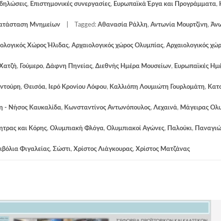
κδηλώσεις
,
Επιστημονικές συνεργασίες
,
Ευρωπαϊκά Έργα και Προγράμματα
,
κατάσταση Μνημείων
Tagged:
Αθανασία Ράλλη
,
Αντωνία Μουρτζίνη
,
Άν
ολογικός Χώρος Ήλιδας
,
Αρχαιολογικός χώρος Ολυμπίας
,
Αρχαιολογικός χώ
 Χατζή
,
Γούμερο
,
Δάφνη Πηνείας
,
Διεθνής Ημέρα Μουσείων
,
Ευρωπαϊκές Ημ
εντούρη
,
Θεισόα
,
Ιερό Κρονίου Λόφου
,
Καλλιόπη Λουμιώτη Γουρλομάτη
,
Κατ
η - Νήσος Καυκαλίδα
,
Κωνσταντίνος Αντωνόπουλος
,
Λεχαινά
,
Μάγειρας Ολ
ητρας και Κόρης
,
Ολυμπιακή Φλόγα
,
Ολυμπιακοί Αγώνες
,
Παλούκι
,
Παναγιώ
ιβόλια Φιγαλείας
,
Σώστι
,
Χρίστος Λιάγκουρας
,
Χρίστος Ματζάνας