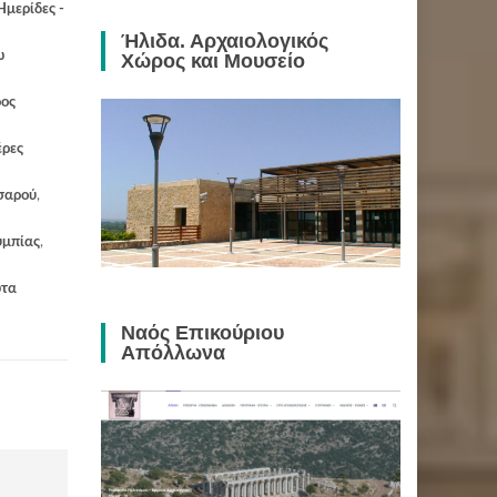
Ημερίδες -
Ήλιδα. Αρχαιολογικός
ω
Χώρος και Μουσείο
ρος
έρες
σαρού
,
υμπίας
,
τα
Ναός Επικούριου
Απόλλωνα