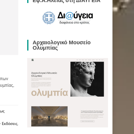
Εφ.Α.Ηλείας στη ΔΙΑΥΓΕΙΑ
Αρχαιολογικό Μουσείο
Ολυμπίας
ώπων
υμπίας,
έως
- Εκδόσεις
,