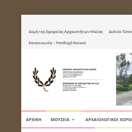
Skip
Δομή της Εφορείας Αρχαιοτήτων Ηλείας
Δελτία Τύπο
to
Επικοινωνία – Υποδοχή Κοινού
content
Skip
ΑΡΧΙΚΉ
ΜΟΥΣΕΊΑ
ΑΡΧΑΙΟΛΟΓΙΚΟΊ ΧΏΡΟ
to
content