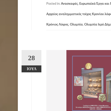
Posted in:
Ανασκαφές
,
Ευρωπαϊκά Έργα και
Αρχαίος αναλημματικός τοίχος Κρονίου λό
Κρόνιος Λόφος
,
Ολυμπία
,
Ολυμπία Ιερό Δήμ
28
ΙΟΎΛ