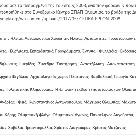
ρουσίασε τα πεπραγμένα της του έτους 2008, ενώπιον φορέων & πολι
ατοποιήθηκε στο Συνεδριακό Κέντρο ΣΠΑΠ Ολυμπίας, το βράδυ της Δ
a-olympia.org/wp-content/uploads/2017/05/Ζ-ΕΠΚΑ-ΕΡΓΟΝ-2008-
α της Ηλείας
,
Αρχαιολογικοί Χώροι της Ηλείας
,
Αρχαιότητες Προϊστορικών 
ατα - Ευρήματα
,
Εκπαιδευτικά Προγράμματα
,
Έντυπα - Φυλλάδια - Εκδόσεις
κδηλώσεις
,
Ημερίδες - Συνέδρια
,
Συντήρηση - Αναστήλωση - Αποκατάσταση
Αρχαία Φιγάλεια
,
Αρχαιολογικός χώρος Πλατιάνας
,
Βαρθολομιό
,
Γεωργία Χα
ες Πολιτιστικής Κληρονομιάς
,
Η ψηφιακή έκθεση της ιστορίας των Ολυμπ
 Ανδρέας - Φειά
,
Κωνσταντίνος Αντωνόπουλος
,
Μάγειρας Ολυμπίας
,
Μάκιστ
αι Κόρης
,
Ολυμπιακή Φλόγα
,
Ολυμπιακοί Αγώνες
,
Πανσέληνος Αυγούστου
,
είας
,
Σαβάλια
,
Τριανταφυλλιά
,
Χρίστος Λιάγκουρας
,
Χρίστος Ματζάνας