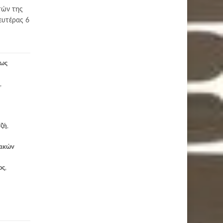
τών της
ευτέρας 6
έως
,
τζή
,
ιακών
ος
,