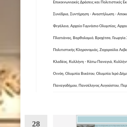
Επικοινωνιακές Δράσεις και Πολιτιστικές Ε
Συνέδρια
,
Συντήρηση - Αναστήλωση - Απο
Φιγάλεια
,
Αρχαίο Γυμνάσιο Ολυμπίας
,
Αρχαι
Πλατιάνας
,
Βαρθολομιό
,
Βροχίτσα
,
Γεωργία
Πολιτιστικής Κληρονομιάς
,
Ζαχαρούλα Λεβ
Κλαδέος
,
Κυλλήνη - Κάτω Παναγιά
,
Κυλλήν
Οινόη
,
Ολυμπία Βικάτου
,
Ολυμπία Ιερό Δήμ
Παναγοδήμου
,
Πανσέληνος Αυγούστου
,
Περ
28