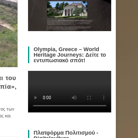
Olympia, Greece – World
Heritage Journeys: Δείτε το
εντυπωσιακό σπότ!
ι του
πία»,
τος των
ς και
Πλατφόρμα Πολιτισμού -