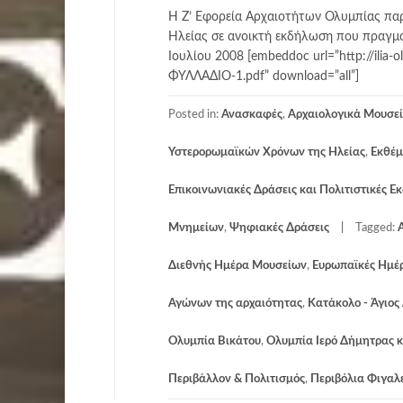
Η Ζ’ Εφορεία Αρχαιοτήτων Ολυμπίας πα
Ηλείας σε ανοικτή εκδήλωση που πραγμ
Ιουλίου 2008 [embeddoc url=”http://ili
ΦΥΛΛΑΔΙΟ-1.pdf” download=”all”]
Posted in:
Ανασκαφές
,
Αρχαιολογικά Μουσεί
Υστερορωμαϊκών Χρόνων της Ηλείας
,
Εκθέμ
Επικοινωνιακές Δράσεις και Πολιτιστικές Ε
Μνημείων
,
Ψηφιακές Δράσεις
Tagged:
Διεθνής Ημέρα Μουσείων
,
Ευρωπαϊκές Ημέρ
Αγώνων της αρχαιότητας
,
Κατάκολο - Άγιος
Ολυμπία Βικάτου
,
Ολυμπία Ιερό Δήμητρας κ
Περιβάλλον & Πολιτισμός
,
Περιβόλια Φιγαλ