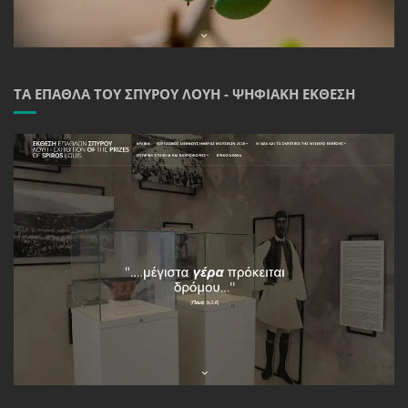
ΤΑ ΈΠΑΘΛΑ ΤΟΥ ΣΠΎΡΟΥ ΛΟΎΗ - ΨΗΦΙΑΚΉ ΈΚΘΕΣΗ