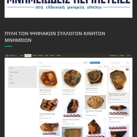
ΠΎΛΗ ΤΩΝ ΨΗΦΙΑΚΏΝ ΣΥΛΛΟΓΏΝ ΚΙΝΗΤΏΝ
ΜΝΗΜΕΊΩΝ