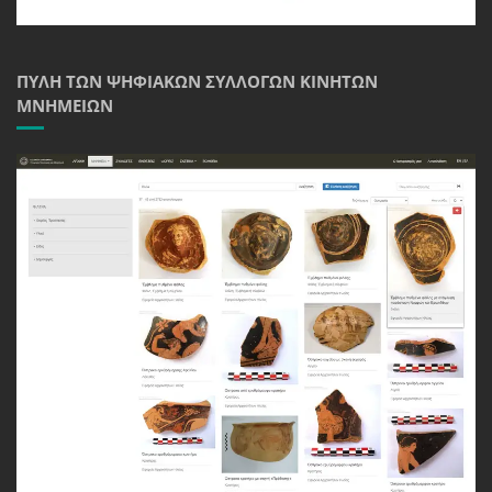
ΠΎΛΗ ΤΩΝ ΨΗΦΙΑΚΏΝ ΣΥΛΛΟΓΏΝ ΚΙΝΗΤΏΝ
ΜΝΗΜΕΊΩΝ