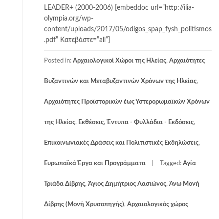
LEADER+ (2000-2006) [embeddoc url=”http://ilia-
olympia.org/wp-
content/uploads/2017/05/odigos_spap_fysh_politismos
.pdf” Κατεβάστε=”all”]
Posted in:
Αρχαιολογικοί Χώροι της Ηλείας
,
Αρχαιότητες
Βυζαντινών και Μεταβυζαντινών Χρόνων της Ηλείας
,
Αρχαιότητες Προϊστορικών έως Υστερορωμαϊκών Χρόνων
της Ηλείας
,
Εκθέσεις
,
Έντυπα - Φυλλάδια - Εκδόσεις
,
Επικοινωνιακές Δράσεις και Πολιτιστικές Εκδηλώσεις
,
Ευρωπαϊκά Έργα και Προγράμματα
Tagged:
Αγία
Τριάδα Δίβρης
,
Άγιος Δημήτριος Λασιώνος
,
Άνω Μονή
Δίβρης (Μονή Χρυσοπηγής)
,
Αρχαιολογικός χώρος