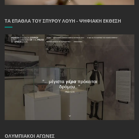
ΤΑ ΈΠΑΘΛΑ ΤΟΥ ΣΠΎΡΟΥ ΛΟΎΗ - ΨΗΦΙΑΚΉ ΈΚΘΕΣΗ
ΟΛΥΜΠΙΑΚΟΊ ΑΓΏΝΕΣ