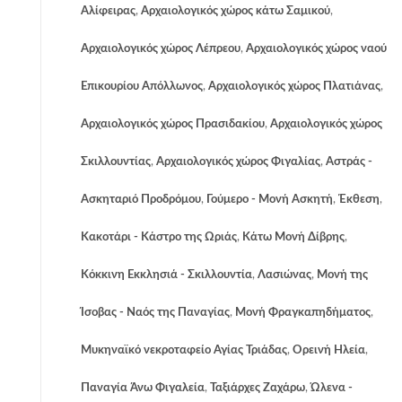
Αλίφειρας
,
Αρχαιολογικός χώρος κάτω Σαμικού
,
Αρχαιολογικός χώρος Λέπρεου
,
Αρχαιολογικός χώρος ναού
Eπικουρίου Απόλλωνος
,
Αρχαιολογικός χώρος Πλατιάνας
,
Αρχαιολογικός χώρος Πρασιδακίου
,
Αρχαιολογικός χώρος
Σκιλλουντίας
,
Αρχαιολογικός χώρος Φιγαλίας
,
Αστράς -
Ασκηταριό Προδρόμου
,
Γούμερο - Μονή Ασκητή
,
Έκθεση
,
Κακοτάρι - Κάστρο της Ωριάς
,
Κάτω Μονή Δίβρης
,
Κόκκινη Εκκλησιά - Σκιλλουντία
,
Λασιώνας
,
Μονή της
Ίσοβας - Ναός της Παναγίας
,
Μονή Φραγκαπηδήματος
,
Μυκηναϊκό νεκροταφείο Αγίας Τριάδας
,
Ορεινή Ηλεία
,
Παναγία Άνω Φιγαλεία
,
Ταξιάρχες Ζαχάρω
,
Ώλενα -