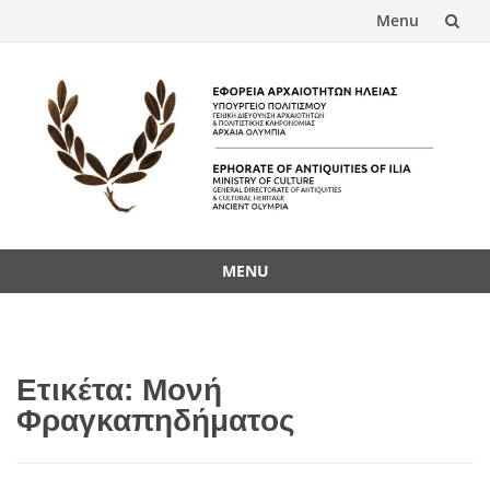
Menu
Skip
to
content
MENU
Skip
to
content
Ετικέτα:
Μονή
Φραγκαπηδήματος