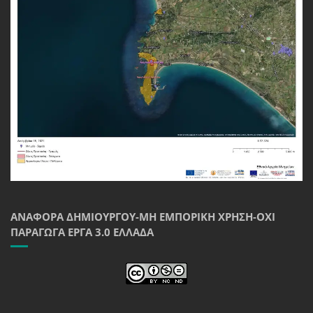
ΑΝΑΦΟΡΆ ΔΗΜΙΟΥΡΓΟΎ-ΜΗ ΕΜΠΟΡΙΚΉ ΧΡΉΣΗ-ΌΧΙ
ΠΑΡΆΓΩΓΑ ΈΡΓΑ 3.0 ΕΛΛΆΔΑ