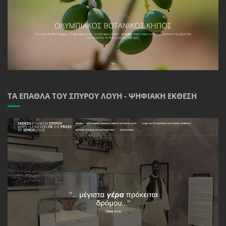
ΤΑ ΈΠΑΘΛΑ ΤΟΥ ΣΠΎΡΟΥ ΛΟΎΗ - ΨΗΦΙΑΚΉ ΈΚΘΕΣΗ