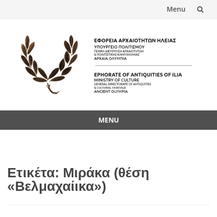
Menu
Skip
to
content
MENU
Skip
to
content
Ετικέτα:
Μιράκα (θέση
«Βελμαχαίικα»)