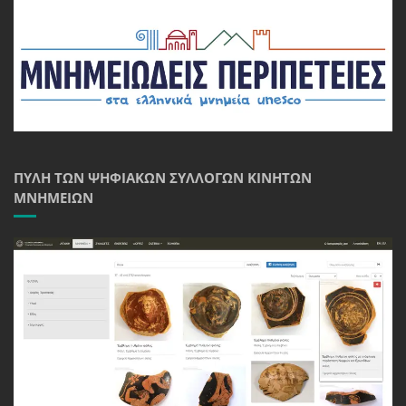
ΠΎΛΗ ΤΩΝ ΨΗΦΙΑΚΏΝ ΣΥΛΛΟΓΏΝ ΚΙΝΗΤΏΝ
ΜΝΗΜΕΊΩΝ