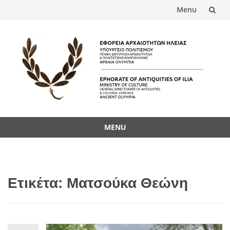
Menu
Skip
to
content
MENU
Skip
to
content
Ετικέτα:
Ματσούκα Θεώνη