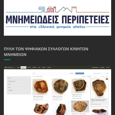
ΠΎΛΗ ΤΩΝ ΨΗΦΙΑΚΏΝ ΣΥΛΛΟΓΏΝ ΚΙΝΗΤΏΝ
ΜΝΗΜΕΊΩΝ