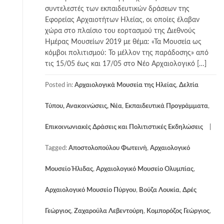
συντελεστές των εκπαιδευτικών δράσεων της
Εφορείας Αρχαιοτήτων Ηλείας, οι οποίες έλαβαν
χώρα στο πλαίσιο του εορτασμού της Διεθνούς
Ημέρας Μουσείων 2019 με θέμα: «Τα Μουσεία ως
κόμβοι πολιτισμού: Το μέλλον της παράδοσης» από
τις 15/05 έως και 17/05 στο Νέο Αρχαιολογικό […]
Posted in:
Αρχαιολογικά Μουσεία της Ηλείας
,
Δελτία
Τύπου, Ανακοινώσεις, Νέα
,
Εκπαιδευτικά Προγράμματα
,
Επικοινωνιακές Δράσεις και Πολιτιστικές Εκδηλώσεις
Tagged:
Αποστολοπούλου Φωτεινή
,
Αρχαιολογικό
Μουσείο Ήλιδας
,
Αρχαιολογικό Μουσείο Ολυμπίας
,
Αρχαιολογικό Μουσείο Πύργου
,
Βούζα Λουκία
,
Δρές
Γεώργιος
,
Ζαχαρούλα Λεβεντούρη
,
Κομπορόζος Γεώργιος
,