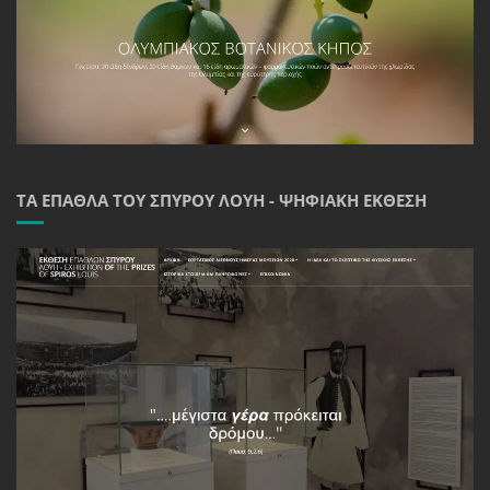
ΤΑ ΈΠΑΘΛΑ ΤΟΥ ΣΠΎΡΟΥ ΛΟΎΗ - ΨΗΦΙΑΚΉ ΈΚΘΕΣΗ