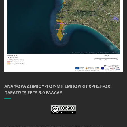
ΑΝΑΦΟΡΆ ΔΗΜΙΟΥΡΓΟΎ-ΜΗ ΕΜΠΟΡΙΚΉ ΧΡΉΣΗ-ΌΧΙ
ΠΑΡΆΓΩΓΑ ΈΡΓΑ 3.0 ΕΛΛΆΔΑ