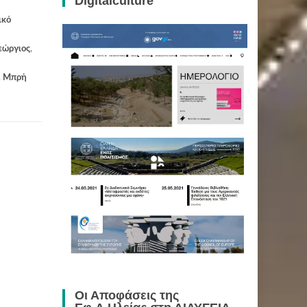
Digitalculture
ικό
εώργιος
,
,
Μπρή
Οι Αποφάσεις της