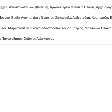
agged:
Αποστολοπούλου Φωτεινή
,
Αρχαιολογικό Μουσείο Ήλιδας
,
Αρχαιολογ
Πύργου
,
Βούζα Λουκία
,
Δρές Γεώργιος
,
Ζαχαρούλα Λεβεντούρη
,
Κομπορόζος Γ
υλος
,
Μαρκοπούλου Ιωάννα
,
Μαστορόπουλος Δημήτριος
,
Ματσούκα Θεώνη
α Παναγοδήμου
,
Χρίστος Λιάγκουρας