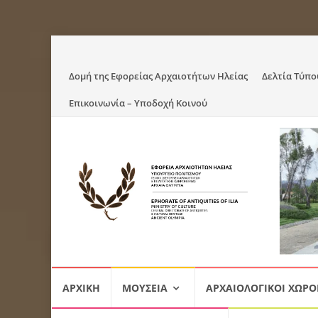
Skip
Δομή της Εφορείας Αρχαιοτήτων Ηλείας
Δελτία Τύπο
to
Επικοινωνία – Υποδοχή Κοινού
content
Skip
ΑΡΧΙΚΉ
ΜΟΥΣΕΊΑ
ΑΡΧΑΙΟΛΟΓΙΚΟΊ ΧΏΡΟ
to
content