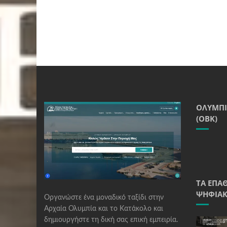
ΟΛΥΜΠΙ
(ΟΒΚ)
ΤΑ ΈΠΑ
ΨΗΦΙΑΚ
Οργανώστε ένα μοναδικό ταξίδι στην
Αρχαία Ολυμπία και το Κατάκολο και
δημιουργήστε τη δική σας επική εμπειρία.