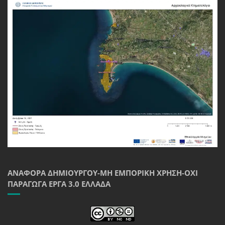
ΑΝΑΦΟΡΆ ΔΗΜΙΟΥΡΓΟΎ-ΜΗ ΕΜΠΟΡΙΚΉ ΧΡΉΣΗ-ΌΧΙ
ΠΑΡΆΓΩΓΑ ΈΡΓΑ 3.0 ΕΛΛΆΔΑ