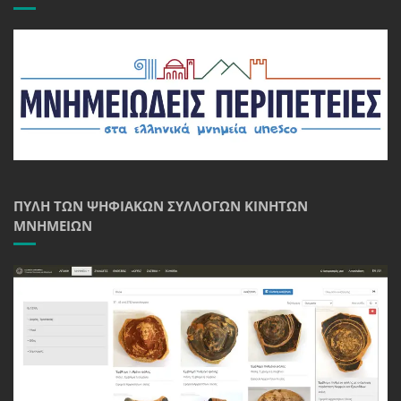
ΠΎΛΗ ΤΩΝ ΨΗΦΙΑΚΏΝ ΣΥΛΛΟΓΏΝ ΚΙΝΗΤΏΝ
ΜΝΗΜΕΊΩΝ