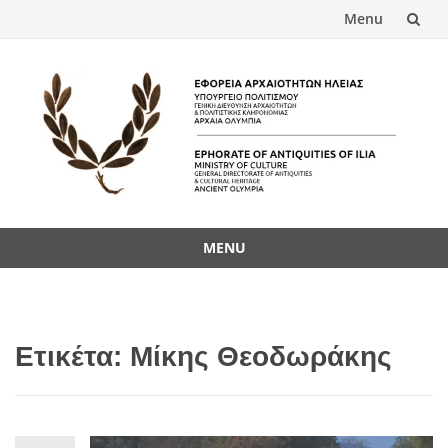
Menu
Skip
to
content
MENU
Skip
to
content
Ετικέτα:
Μίκης Θεοδωράκης