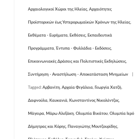
Αρχαιολογικοί Χώροι της Ηλείας
,
Αρχαιότητες
Προϊστορικών έως Υστερορωμαϊκών Χρόνων της Ηλείας
,
Εκθέματα - Ευρήματα
,
Εκθέσεις
,
Εκπαιδευτικά
Προγράμματα
,
Έντυπα - Φυλλάδια - Εκδόσεις
,
Επικοινωνιακές Δράσεις και Πολιτιστικές Εκδηλώσεις
,
Συντήρηση - Αναστήλωση - Αποκατάσταση Μνημείων
Tagged:
Αρβανίτη
,
Αρχαία Φιγάλεια
,
Γεωργία Χατζή
,
Δαφνούλα
,
Καυκανιά
,
Κωνσταντίνος Νικολέντζος
,
Μάγειρα
,
Μάρω Αλεξάκη
,
Ολυμπία Βικάτου
,
Ολυμπία Ιερό
Δήμητρας και Κόρης
,
Παναγιώτης Μουτζουρίδης
,