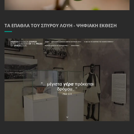
ΤΑ ΈΠΑΘΛΑ ΤΟΥ ΣΠΎΡΟΥ ΛΟΎΗ - ΨΗΦΙΑΚΉ ΈΚΘΕΣΗ