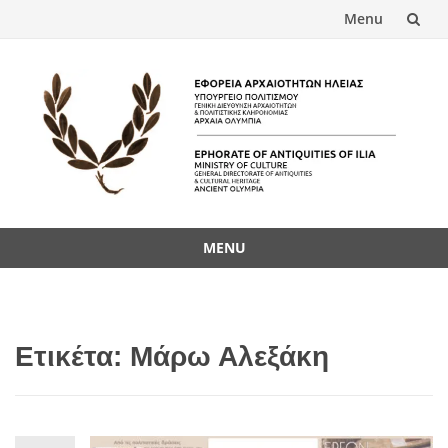
Menu
Skip
to
content
MENU
Skip
to
content
Ετικέτα:
Μάρω Αλεξάκη