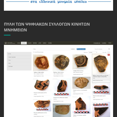
ΠΎΛΗ ΤΩΝ ΨΗΦΙΑΚΏΝ ΣΥΛΛΟΓΏΝ ΚΙΝΗΤΏΝ
ΜΝΗΜΕΊΩΝ