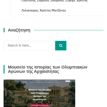
Πλάτανος
,
Σαβάλια
,
Σκαφιδιά
,
Στρέφι
,
Χρίστος
Λιάγκουρας
,
Χρίστος Ματζάνας
Αναζήτηση
Search
for:
Μουσείο της Ιστορίας των Ολυμπιακών
Αγώνων της Αρχαιότητας