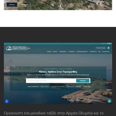
Οργανώστε ένα μοναδικό ταξίδι στην Αρχαία Ολυμπία και το