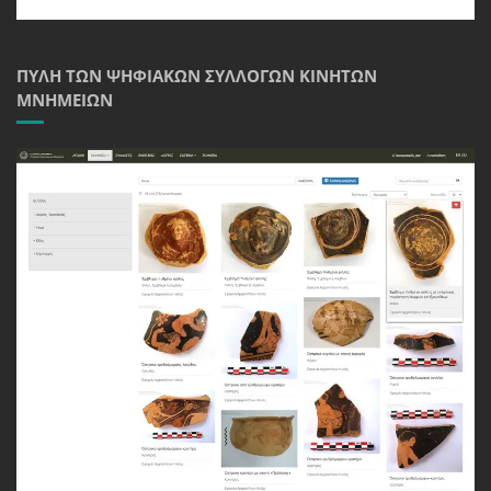
ΠΎΛΗ ΤΩΝ ΨΗΦΙΑΚΏΝ ΣΥΛΛΟΓΏΝ ΚΙΝΗΤΏΝ
ΜΝΗΜΕΊΩΝ