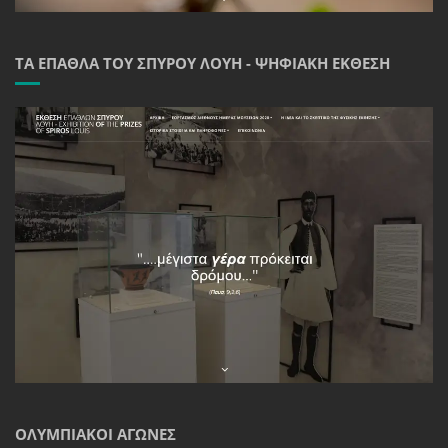
ΤΑ ΈΠΑΘΛΑ ΤΟΥ ΣΠΎΡΟΥ ΛΟΎΗ - ΨΗΦΙΑΚΉ ΈΚΘΕΣΗ
ΟΛΥΜΠΙΑΚΟΊ ΑΓΏΝΕΣ