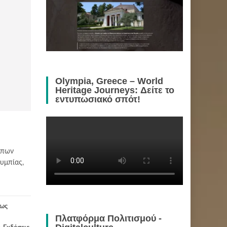
Olympia, Greece – World
Heritage Journeys: Δείτε το
εντυπωσιακό σπότ!
ώπων
υμπίας,
έως
Πλατφόρμα Πολιτισμού -