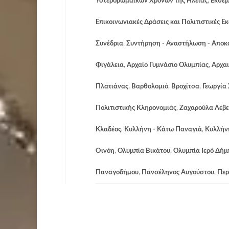
Υστερορωμαϊκών Χρόνων της Ηλείας
,
Εκθέμ
Επικοινωνιακές Δράσεις και Πολιτιστικές Ε
Συνέδρια
,
Συντήρηση - Αναστήλωση - Απο
Φιγάλεια
,
Αρχαίο Γυμνάσιο Ολυμπίας
,
Αρχαι
Πλατιάνας
,
Βαρθολομιό
,
Βροχίτσα
,
Γεωργία
Πολιτιστικής Κληρονομιάς
,
Ζαχαρούλα Λεβ
Κλαδέος
,
Κυλλήνη - Κάτω Παναγιά
,
Κυλλήν
Οινόη
,
Ολυμπία Βικάτου
,
Ολυμπία Ιερό Δήμ
Παναγοδήμου
,
Πανσέληνος Αυγούστου
,
Περ