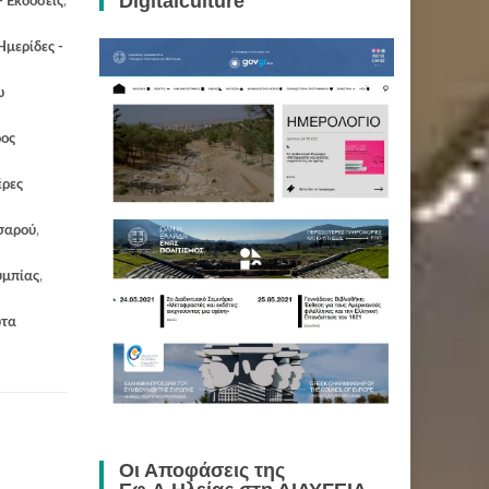
Digitalculture
- Εκδόσεις
,
Ημερίδες -
ω
ρος
έρες
σαρού
,
υμπίας
,
τα
Οι Αποφάσεις της