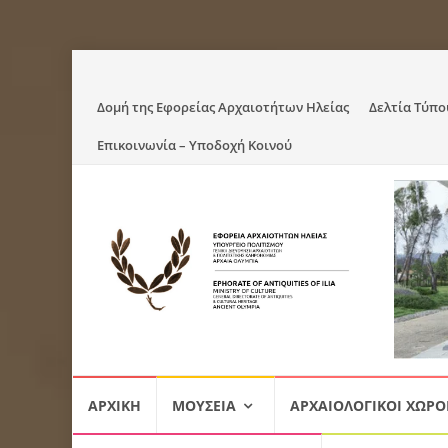
Skip
Δομή της Εφορείας Αρχαιοτήτων Ηλείας
Δελτία Τύπο
to
Επικοινωνία – Υποδοχή Κοινού
content
Skip
ΑΡΧΙΚΉ
ΜΟΥΣΕΊΑ
ΑΡΧΑΙΟΛΟΓΙΚΟΊ ΧΏΡΟ
to
content