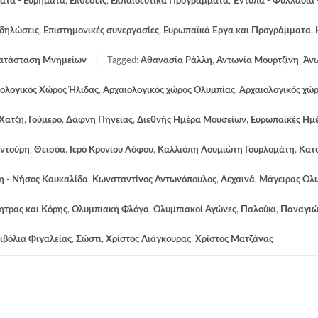
ατα - Ευρήματα
,
Εκθέσεις
,
Εκπαιδευτικά Προγράμματα
,
Έντυπα - Φυλλάδια 
κδηλώσεις
,
Επιστημονικές συνεργασίες
,
Ευρωπαϊκά Έργα και Προγράμματα
,
κατάσταση Μνημείων
Tagged:
Αθανασία Ράλλη
,
Αντωνία Μουρτζίνη
,
Άν
ολογικός Χώρος Ήλιδας
,
Αρχαιολογικός χώρος Ολυμπίας
,
Αρχαιολογικός χώ
 Χατζή
,
Γούμερο
,
Δάφνη Πηνείας
,
Διεθνής Ημέρα Μουσείων
,
Ευρωπαϊκές Ημ
εντούρη
,
Θεισόα
,
Ιερό Κρονίου Λόφου
,
Καλλιόπη Λουμιώτη Γουρλομάτη
,
Κατ
η - Νήσος Καυκαλίδα
,
Κωνσταντίνος Αντωνόπουλος
,
Λεχαινά
,
Μάγειρας Ολ
ητρας και Κόρης
,
Ολυμπιακή Φλόγα
,
Ολυμπιακοί Αγώνες
,
Παλούκι
,
Παναγιώ
ιβόλια Φιγαλείας
,
Σώστι
,
Χρίστος Λιάγκουρας
,
Χρίστος Ματζάνας