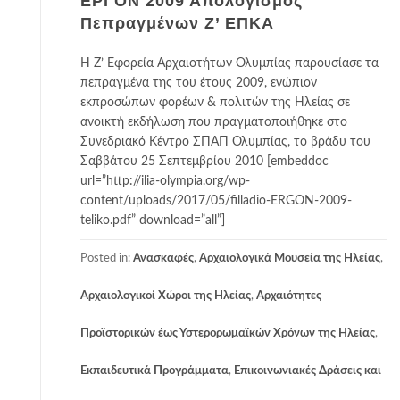
ΕΡΓΟΝ 2009 Απολογισμός
Πεπραγμένων Ζ’ ΕΠΚΑ
Η Ζ’ Εφορεία Αρχαιοτήτων Ολυμπίας παρουσίασε τα
πεπραγμένα της του έτους 2009, ενώπιον
εκπροσώπων φορέων & πολιτών της Ηλείας σε
ανοικτή εκδήλωση που πραγματοποιήθηκε στο
Συνεδριακό Κέντρο ΣΠΑΠ Ολυμπίας, το βράδυ του
Σαββάτου 25 Σεπτεμβρίου 2010 [embeddoc
url=”http://ilia-olympia.org/wp-
content/uploads/2017/05/filladio-ERGON-2009-
teliko.pdf” download=”all”]
Posted in:
Ανασκαφές
,
Αρχαιολογικά Μουσεία της Ηλείας
,
Αρχαιολογικοί Χώροι της Ηλείας
,
Αρχαιότητες
Προϊστορικών έως Υστερορωμαϊκών Χρόνων της Ηλείας
,
Εκπαιδευτικά Προγράμματα
,
Επικοινωνιακές Δράσεις και