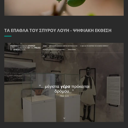
ΤΑ ΈΠΑΘΛΑ ΤΟΥ ΣΠΎΡΟΥ ΛΟΎΗ - ΨΗΦΙΑΚΉ ΈΚΘΕΣΗ