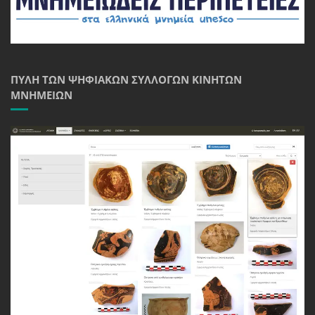
ΠΎΛΗ ΤΩΝ ΨΗΦΙΑΚΏΝ ΣΥΛΛΟΓΏΝ ΚΙΝΗΤΏΝ
ΜΝΗΜΕΊΩΝ