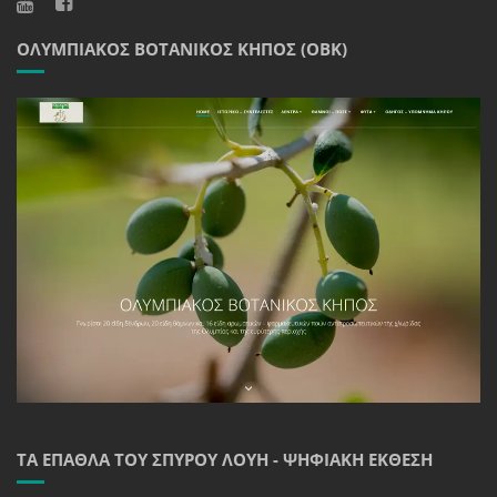
ΟΛΥΜΠΙΑΚΌΣ ΒΟΤΑΝΙΚΌΣ ΚΉΠΟΣ (ΟΒΚ)
ΤΑ ΈΠΑΘΛΑ ΤΟΥ ΣΠΎΡΟΥ ΛΟΎΗ - ΨΗΦΙΑΚΉ ΈΚΘΕΣΗ