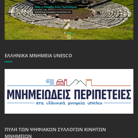
ΕΛΛΗΝΙΚΆ ΜΝΗΜΕΊΑ UNESCO
ΠΎΛΗ ΤΩΝ ΨΗΦΙΑΚΏΝ ΣΥΛΛΟΓΏΝ ΚΙΝΗΤΏΝ
ΜΝΗΜΕΊΩΝ