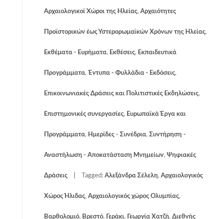
Αρχαιολογικοί Χώροι της Ηλείας
,
Αρχαιότητες
Προϊστορικών έως Υστερορωμαϊκών Χρόνων της Ηλείας
,
Εκθέματα - Ευρήματα
,
Εκθέσεις
,
Εκπαιδευτικά
Προγράμματα
,
Έντυπα - Φυλλάδια - Εκδόσεις
,
Επικοινωνιακές Δράσεις και Πολιτιστικές Εκδηλώσεις
,
Επιστημονικές συνεργασίες
,
Ευρωπαϊκά Έργα και
Προγράμματα
,
Ημερίδες - Συνέδρια
,
Συντήρηση -
Αναστήλωση - Αποκατάσταση Μνημείων
,
Ψηφιακές
Δράσεις
Tagged:
Αλεξάνδρα Σέλελη
,
Αρχαιολογικός
Χώρος Ήλιδας
,
Αρχαιολογικός χώρος Ολυμπίας
,
Βαρθολομιό
,
Βρεστό
,
Γεράκι
,
Γεωργία Χατζή
,
Διεθνής