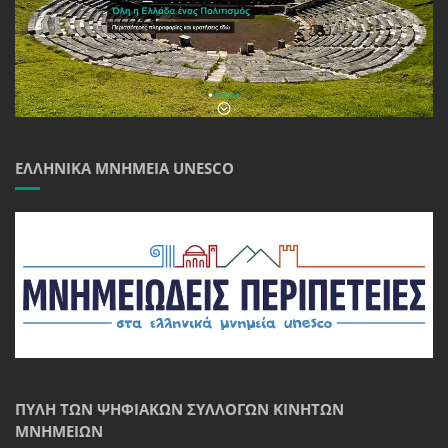
ΕΛΛΗΝΙΚΆ ΜΝΗΜΕΊΑ UNESCO
ΠΎΛΗ ΤΩΝ ΨΗΦΙΑΚΏΝ ΣΥΛΛΟΓΏΝ ΚΙΝΗΤΏΝ
ΜΝΗΜΕΊΩΝ