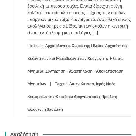
βασιλική με πεσσοστοιχίες. Ενιαία δίρριχτη στέγη
καλύπτει τα τρία κλίτη, στους τοίχους των οποίων
υπάρχουν μικρά τοξωτά ανοίγματα. Ανατολικά ο ναός
απολήγει σε τρεις αψίδες, εκ των οποίων η κεντρική
είναι πεντάπλευρη και οι πλάγιες […]
Posted in:
Αρχαιολογικοί Χώροι της Ηλείας
,
Αρχαιότητες
Βυζαντινών και Μεταβυζαντινών Χρόνων της Ηλείας
,
Μνημεία
,
Συντήρηση - Αναστήλωση - Αποκατάσταση
Μνημείων
Tagged:
Δαφνιώτισσα
,
Ιερός Ναός
Κοιμήσεως της Θεοτόκου Δαφνιώτισσας
,
Τρίκλιτη
ξυλόστεγη βασιλική
Αναζήτηση