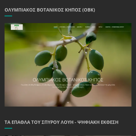
ΟΛΥΜΠΙΑΚΌΣ ΒΟΤΑΝΙΚΌΣ ΚΉΠΟΣ (ΟΒΚ)
ΤΑ ΈΠΑΘΛΑ ΤΟΥ ΣΠΎΡΟΥ ΛΟΎΗ - ΨΗΦΙΑΚΉ ΈΚΘΕΣΗ