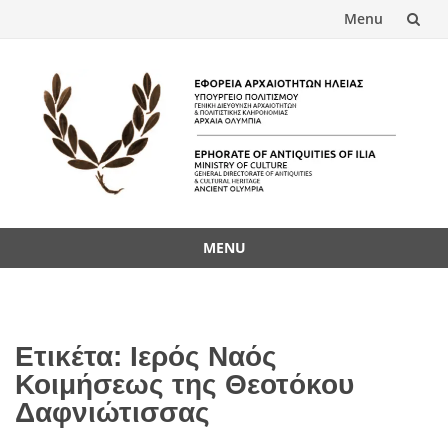
Menu
Skip
to
content
MENU
Skip
to
content
Ετικέτα:
Ιερός Ναός
Κοιμήσεως της Θεοτόκου
Δαφνιώτισσας