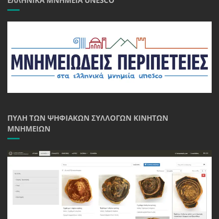
ΠΎΛΗ ΤΩΝ ΨΗΦΙΑΚΏΝ ΣΥΛΛΟΓΏΝ ΚΙΝΗΤΏΝ
ΜΝΗΜΕΊΩΝ