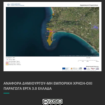
ΑΝΑΦΟΡΆ ΔΗΜΙΟΥΡΓΟΎ-ΜΗ ΕΜΠΟΡΙΚΉ ΧΡΉΣΗ-ΌΧΙ
ΠΑΡΆΓΩΓΑ ΈΡΓΑ 3.0 ΕΛΛΆΔΑ