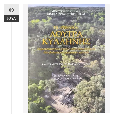
09
ΙΟΎΛ