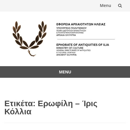
Menu
Skip
to
content
MENU
Skip
to
content
Ετικέτα:
Ερωφίλη – Ίρις
Κόλλια