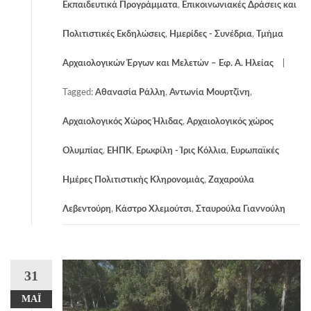
Εκπαιδευτικά Προγράμματα
,
Επικοινωνιακές Δράσεις και
Πολιτιστικές Εκδηλώσεις
,
Ημερίδες - Συνέδρια
,
Τμήμα
Αρχαιολογικών Έργων και Μελετών – Εφ. Α. Ηλείας
Tagged:
Αθανασία Ράλλη
,
Αντωνία Μουρτζίνη
,
Αρχαιολογικός Χώρος Ήλιδας
,
Αρχαιολογικός χώρος
Ολυμπίας
,
ΕΗΠΚ
,
Ερωφίλη - Ίρις Κόλλια
,
Ευρωπαϊκές
Ημέρες Πολιτιστικής Κληρονομιάς
,
Ζαχαρούλα
Λεβεντούρη
,
Κάστρο Χλεμούτσι
,
Σταυρούλα Γιαννούλη
31
ΜΆΙ