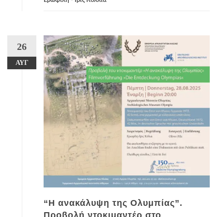
Ερωφίλη - Ίρις Κόλλια
26
ΑΥΓ
“Η ανακάλυψη της Ολυμπίας”.
Προβολή ντοκιμαντέρ στο