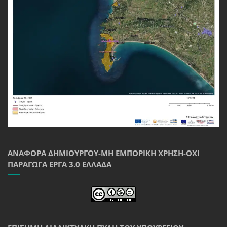
ΑΝΑΦΟΡΆ ΔΗΜΙΟΥΡΓΟΎ-ΜΗ ΕΜΠΟΡΙΚΉ ΧΡΉΣΗ-ΌΧΙ
ΠΑΡΆΓΩΓΑ ΈΡΓΑ 3.0 ΕΛΛΆΔΑ