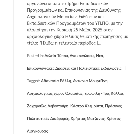
οργανώνεται από το Τμήμα Εκπαιδευτικών
Προγραμμάτων και Επικοινωνίας της Διεύθυνσης
Αρχαιολογικών Μουσείων, Εκθέσεων και
Εκπαιδευτικών Προγραμμάτων του ΥΠ.ΠΟ. με την
υλοποίηση την Κυριακή 25 Μαΐου 2025 στον
αρχαιολογικό χώρο Ήλιδας θεματικής περιήγησης με
τίτλο: “Ήλιδα: η τελευταία περίοδος […]
Posted in:
Δελτία Τύπου, Ανακοινώσεις, Νέα
,
Επικοινωνιακές Δράσεις και Πολιτιστικές Εκδηλώσεις
Tagged:
Αθανασία Ράλλη
,
Αντωνία Μουρτζίνη
,
Αρχαιολογικός χώρος Ολυμπίας
,
Ερωφίλη - Ίρις Κόλλια
,
Ζαχαρούλα Λεβεντούρη
,
Κάστρο Χλεμούτσι
,
Πράσινες
Πολιτιστικές Διαδρομές
,
Χρήστος Ματζάνας
,
Χρίστος
Λιάγκουρας