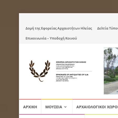
Skip
Δομή της Εφορείας Αρχαιοτήτων Ηλείας
Δελτία Τύπο
to
Επικοινωνία – Υποδοχή Κοινού
content
Skip
ΑΡΧΙΚΉ
ΜΟΥΣΕΊΑ
ΑΡΧΑΙΟΛΟΓΙΚΟΊ ΧΏΡΟ
to
content