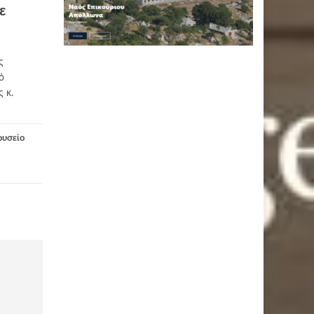
ε
ς
ό
 κ.
ουσείο