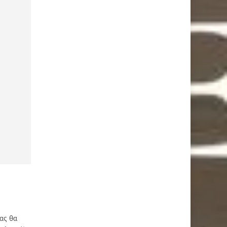
ας θα