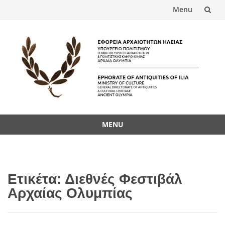
Menu
Skip
to
content
MENU
Skip
to
content
Ετικέτα:
Διεθνές Φεστιβάλ
Αρχαίας Ολυμπίας