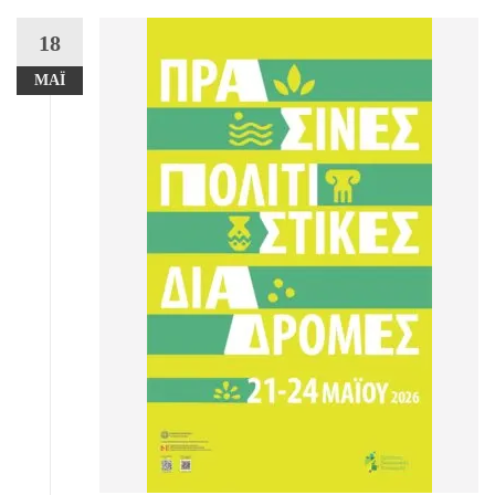
18
ΜΆΙ