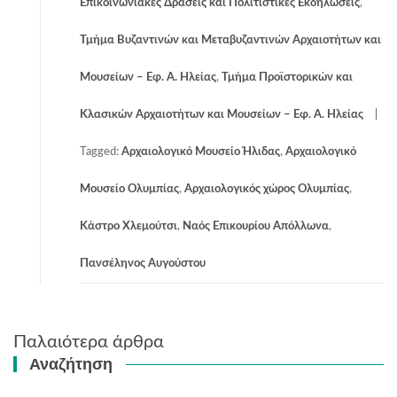
Επικοινωνιακές Δράσεις και Πολιτιστικές Εκδηλώσεις
,
Τμήμα Βυζαντινών και Μεταβυζαντινών Αρχαιοτήτων και
Μουσείων – Εφ. Α. Ηλείας
,
Τμήμα Προϊστορικών και
Κλασικών Αρχαιοτήτων και Μουσείων – Εφ. Α. Ηλείας
Tagged:
Αρχαιολογικό Μουσείο Ήλιδας
,
Αρχαιολογικό
Μουσείο Ολυμπίας
,
Αρχαιολογικός χώρος Ολυμπίας
,
Κάστρο Χλεμούτσι
,
Ναός Επικουρίου Απόλλωνα
,
Πανσέληνος Αυγούστου
Πλοήγηση
Παλαιότερα άρθρα
άρθρων
Αναζήτηση