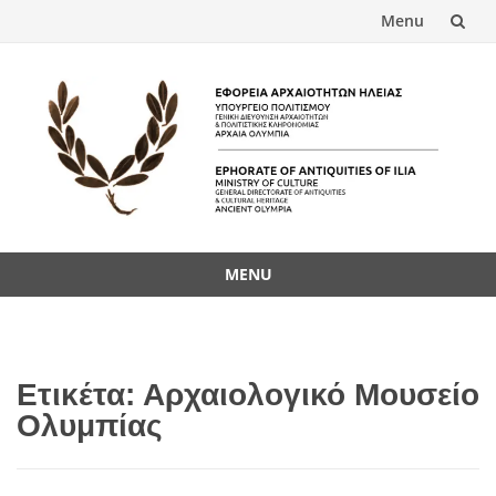
Menu
Skip
to
content
MENU
Skip
to
content
Ετικέτα:
Αρχαιολογικό Μουσείο
Ολυμπίας