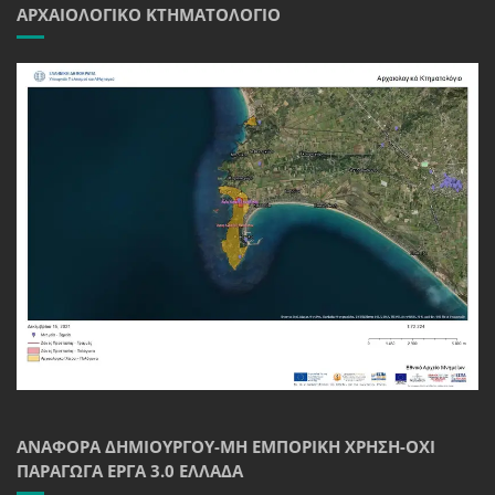
ΑΡΧΑΙΟΛΟΓΙΚΌ ΚΤΗΜΑΤΟΛΌΓΙΟ
ΑΝΑΦΟΡΆ ΔΗΜΙΟΥΡΓΟΎ-ΜΗ ΕΜΠΟΡΙΚΉ ΧΡΉΣΗ-ΌΧΙ
ΠΑΡΆΓΩΓΑ ΈΡΓΑ 3.0 ΕΛΛΆΔΑ