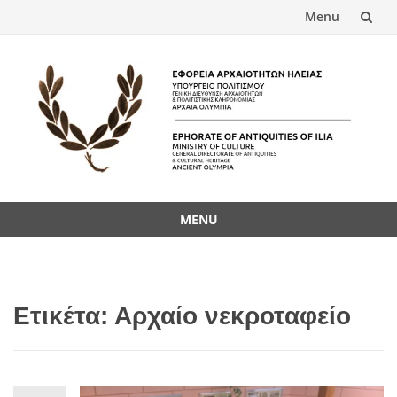
Menu
Skip
to
content
MENU
Skip
to
content
Ετικέτα:
Αρχαίο νεκροταφείο