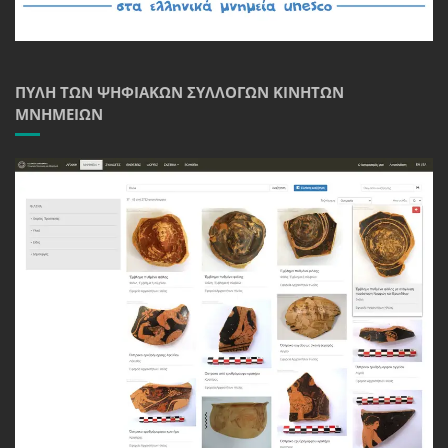
ΠΎΛΗ ΤΩΝ ΨΗΦΙΑΚΏΝ ΣΥΛΛΟΓΏΝ ΚΙΝΗΤΏΝ
ΜΝΗΜΕΊΩΝ