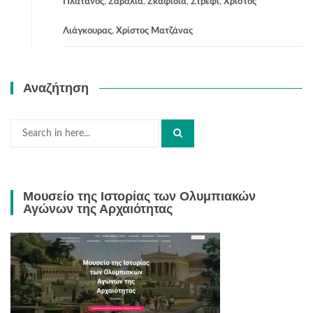
Πλάτανος
,
Σαβάλια
,
Σκαφιδιά
,
Στρέφι
,
Χρίστος
Λιάγκουρας
,
Χρίστος Ματζάνας
Αναζήτηση
Search
for:
Μουσείο της Ιστορίας των Ολυμπιακών
Αγώνων της Αρχαιότητας