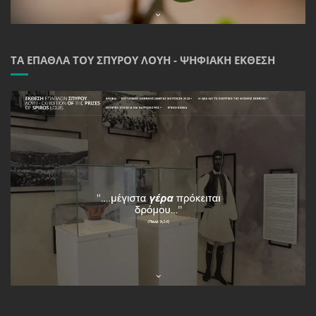
ΤΑ ΈΠΑΘΛΑ ΤΟΥ ΣΠΎΡΟΥ ΛΟΎΗ - ΨΗΦΙΑΚΉ ΈΚΘΕΣΗ