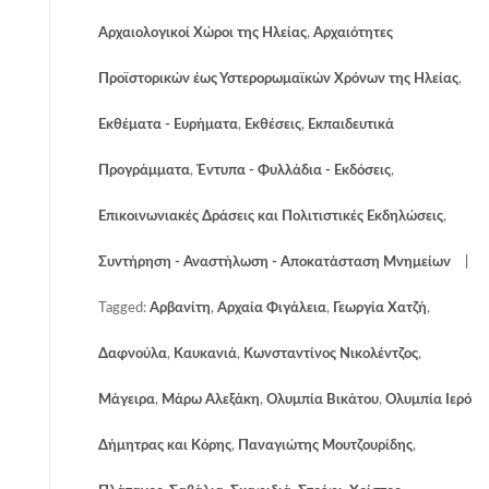
Αρχαιολογικοί Χώροι της Ηλείας
,
Αρχαιότητες
Προϊστορικών έως Υστερορωμαϊκών Χρόνων της Ηλείας
,
Εκθέματα - Ευρήματα
,
Εκθέσεις
,
Εκπαιδευτικά
Προγράμματα
,
Έντυπα - Φυλλάδια - Εκδόσεις
,
Επικοινωνιακές Δράσεις και Πολιτιστικές Εκδηλώσεις
,
Συντήρηση - Αναστήλωση - Αποκατάσταση Μνημείων
Tagged:
Αρβανίτη
,
Αρχαία Φιγάλεια
,
Γεωργία Χατζή
,
Δαφνούλα
,
Καυκανιά
,
Κωνσταντίνος Νικολέντζος
,
Μάγειρα
,
Μάρω Αλεξάκη
,
Ολυμπία Βικάτου
,
Ολυμπία Ιερό
Δήμητρας και Κόρης
,
Παναγιώτης Μουτζουρίδης
,