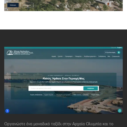
Οργανώστε ένα μοναδικό ταξίδι στην Αρχαία Ολυμπία και το