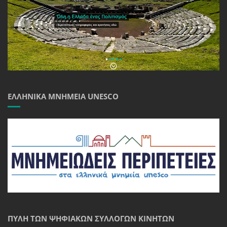
ΕΛΛΗΝΙΚΆ ΜΝΗΜΕΊΑ UNESCO
ΠΎΛΗ ΤΩΝ ΨΗΦΙΑΚΏΝ ΣΥΛΛΟΓΏΝ ΚΙΝΗΤΏΝ