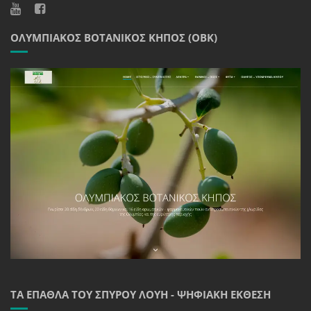
ΟΛΥΜΠΙΑΚΌΣ ΒΟΤΑΝΙΚΌΣ ΚΉΠΟΣ (ΟΒΚ)
ΤΑ ΈΠΑΘΛΑ ΤΟΥ ΣΠΎΡΟΥ ΛΟΎΗ - ΨΗΦΙΑΚΉ ΈΚΘΕΣΗ