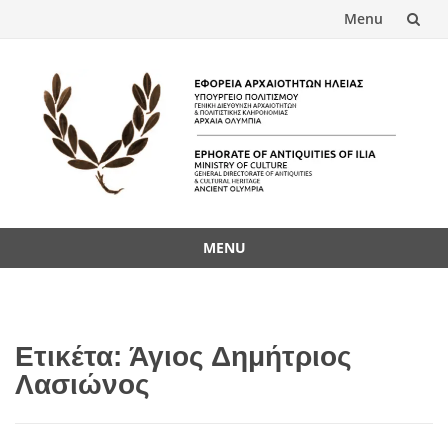
Menu
Skip
to
content
MENU
Skip
to
content
Ετικέτα:
Άγιος Δημήτριος
Λασιώνος