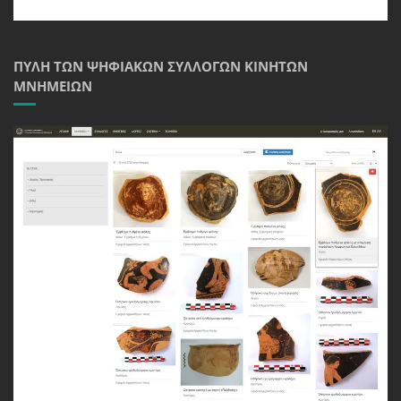
ΠΎΛΗ ΤΩΝ ΨΗΦΙΑΚΏΝ ΣΥΛΛΟΓΏΝ ΚΙΝΗΤΏΝ
ΜΝΗΜΕΊΩΝ