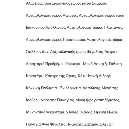
Αλίφειρας
,
Αρχαιολογικός χώρος κάτω Σαμικού
,
Αρχαιολογικός χώρος Λέπρεου
,
Αρχαιολογικός χώρος ναού
Eπικουρίου Απόλλωνος
,
Αρχαιολογικός χώρος Πλατιάνας
,
Αρχαιολογικός χώρος Πρασιδακίου
,
Αρχαιολογικός χώρος
Σκιλλουντίας
,
Αρχαιολογικός χώρος Φιγαλίας
,
Αστράς -
Ασκηταριό Προδρόμου
,
Γούμερο - Μονή Ασκητή
,
Έκθεση
,
Κακοτάρι - Κάστρο της Ωριάς
,
Κάτω Μονή Δίβρης
,
Κόκκινη Εκκλησιά - Σκιλλουντία
,
Λασιώνας
,
Μονή της
Ίσοβας - Ναός της Παναγίας
,
Μονή Φραγκαπηδήματος
,
Μυκηναϊκό νεκροταφείο Αγίας Τριάδας
,
Ορεινή Ηλεία
,
Παναγία Άνω Φιγαλεία
,
Ταξιάρχες Ζαχάρω
,
Ώλενα -