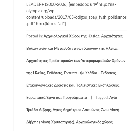
LEADER+ (2000-2006) [embeddoc url=”http://ilia-
olympia.org/wp-
content/uploads/2017/05/odigos_spap_fysh_politismos
.pdf” Κατεβάστε=”all”]
Posted in:
Αρχαιολογικοί Χώροι της Ηλείας
,
Αρχαιότητες
Βυζαντινών και Μεταβυζαντινών Χρόνων της Ηλείας
,
Αρχαιότητες Προϊστορικών έως Υστερορωμαϊκών Χρόνων
της Ηλείας
,
Εκθέσεις
,
Έντυπα - Φυλλάδια - Εκδόσεις
,
Επικοινωνιακές Δράσεις και Πολιτιστικές Εκδηλώσεις
,
Ευρωπαϊκά Έργα και Προγράμματα
Tagged:
Αγία
Τριάδα Δίβρης
,
Άγιος Δημήτριος Λασιώνος
,
Άνω Μονή
Δίβρης (Μονή Χρυσοπηγής)
,
Αρχαιολογικός χώρος