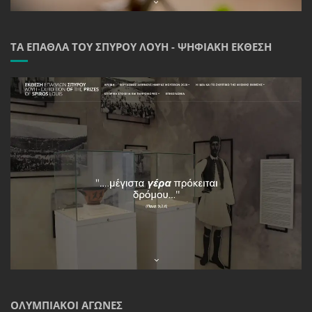
ΤΑ ΈΠΑΘΛΑ ΤΟΥ ΣΠΎΡΟΥ ΛΟΎΗ - ΨΗΦΙΑΚΉ ΈΚΘΕΣΗ
ΟΛΥΜΠΙΑΚΟΊ ΑΓΏΝΕΣ