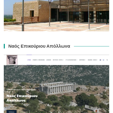
Ναός Επικούριου Απόλλωνα