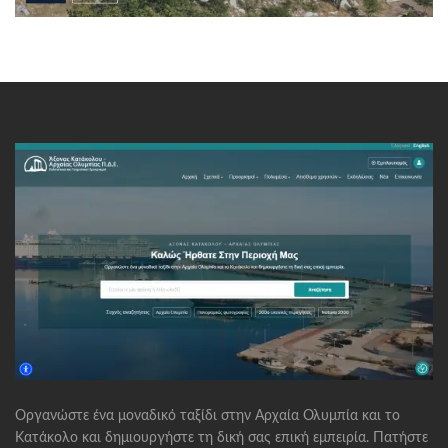
Οργανώστε ένα μοναδικό ταξίδι στην Αρχαία Ολυμπία και το
Κατάκολο και δημιουργήστε τη δική σας επική εμπειρία. Πατήστε