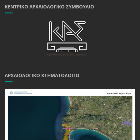
ΚΕΝΤΡΙΚΌ ΑΡΧΑΙΟΛΟΓΙΚΌ ΣΥΜΒΟΎΛΙΟ
ΑΡΧΑΙΟΛΟΓΙΚΌ ΚΤΗΜΑΤΟΛΌΓΙΟ