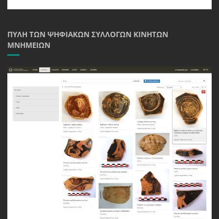
ΠΎΛΗ ΤΩΝ ΨΗΦΙΑΚΏΝ ΣΥΛΛΟΓΏΝ ΚΙΝΗΤΏΝ
ΜΝΗΜΕΊΩΝ