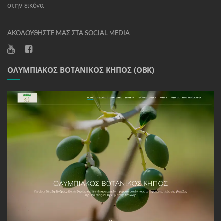
στην εικόνα
ΑΚΟΛΟΥΘΉΣΤΕ ΜΑΣ ΣΤΑ SOCIAL MEDIA
ΟΛΥΜΠΙΑΚΌΣ ΒΟΤΑΝΙΚΌΣ ΚΉΠΟΣ (ΟΒΚ)