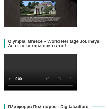
Olympia, Greece – World Heritage Journeys:
Δείτε το εντυπωσιακό σπότ!
Πλατφόρμα Πολιτισμού - Digitalculture