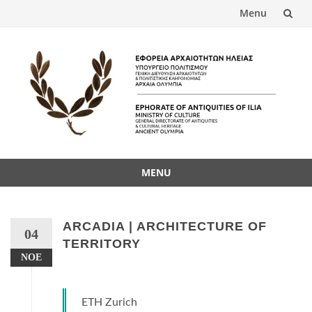
Menu
Skip
to
content
MENU
Skip
to
content
ARCADIA | ARCHITECTURE OF
04
TERRITORY
ΝΟΈ
ETH Zurich