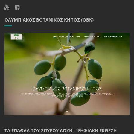
ΟΛΥΜΠΙΑΚΌΣ ΒΟΤΑΝΙΚΌΣ ΚΉΠΟΣ (ΟΒΚ)
ΤΑ ΈΠΑΘΛΑ ΤΟΥ ΣΠΎΡΟΥ ΛΟΎΗ - ΨΗΦΙΑΚΉ ΈΚΘΕΣΗ