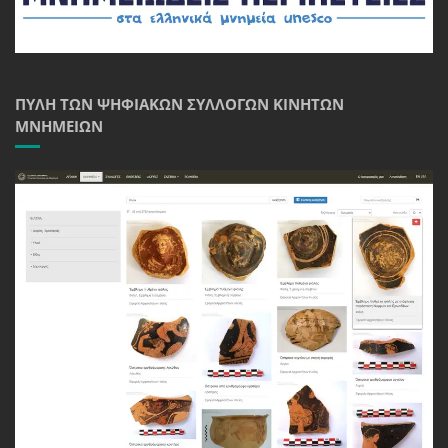
ΠΎΛΗ ΤΩΝ ΨΗΦΙΑΚΏΝ ΣΥΛΛΟΓΏΝ ΚΙΝΗΤΏΝ
ΜΝΗΜΕΊΩΝ