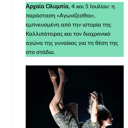
Αρχαία Ολυμπία
, 4 και 5 Ιουλίου: η
παράσταση «Αγωνίζεσθαι»,
εμπνευσμένη από την ιστορία της
Καλλιπάτειρας και τον διαχρονικό
αγώνα της γυναίκας για τη θέση της
στο στάδιο.