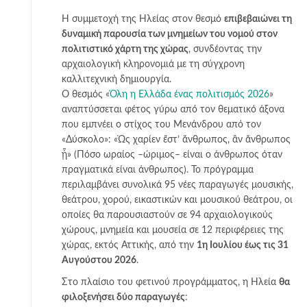
Η συμμετοχή της Ηλείας στον θεσμό
επιβεβαιώνει τη
δυναμική παρουσία των μνημείων του νομού στον
πολιτιστικό χάρτη της χώρας
, συνδέοντας την
αρχαιολογική κληρονομιά με τη σύγχρονη
καλλιτεχνική δημιουργία.
Ο θεσμός «
Όλη η Ελλάδα ένας πολιτισμός 2026
»
αναπτύσσεται φέτος γύρω από τον θεματικό άξονα
που εμπνέει ο στίχος του Μενάνδρου από τον
«Δύσκολο»: «Ὡς χαρίεν ἔστ’ ἄνθρωπος, ἂν ἄνθρωπος
ᾖ» (Πόσο ωραίος –ώριμος– είναι ο άνθρωπος όταν
πραγματικά είναι άνθρωπος). Το πρόγραμμα
περιλαμβάνει συνολικά 95 νέες παραγωγές μουσικής,
θεάτρου, χορού, εικαστικών και μουσικού θεάτρου, οι
οποίες θα παρουσιαστούν σε 94 αρχαιολογικούς
χώρους, μνημεία και μουσεία σε 12 περιφέρειες της
χώρας, εκτός Αττικής, από την
1η Ιουλίου έως τις 31
Αυγούστου 2026
.
Στο πλαίσιο του φετινού προγράμματος, η Ηλεία
θα
φιλοξενήσει δύο παραγωγές
: