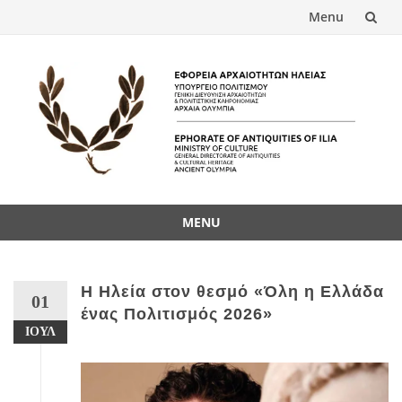
Menu
Skip
to
content
MENU
Skip
to
content
Η Ηλεία στον θεσμό «Όλη η Ελλάδα
01
ένας Πολιτισμός 2026»
ΙΟΎΛ