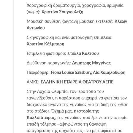
Χορογραφική δραματουργία, χορογραφία, ερμηνεία
(
σώμα
):
Χριστίνα Σουγιουλτζή
Μουσική σύνθεση, ζωντανή μουσική εκτέλεση:
Κλέων
Αντωνίου
Σκηνογραφική και ενδυματολογική επιμέλεια:
Χριστίνα Κάλμπαρη
Επιμέλεια φωτισμού:
Στέλλα Κάλτσου
Διεύθυνση παραγωγής:
Δημήτρης Μαγγίνας
Περφόρμερ:
Fiona
Louise
Salisbury
, Λία Χαμηλοθώρη
ΑΜΚΕ:
ΕΛΛΗΝΙΚΗ ΕΤΑΙΡΕΙΑ ΘΕΑΤΡΟΥ ΑΕΠΕ
Στην Αρχαία Ολυμπία, τον ιερό τόπο του
«αγωνίζεσθαι», η παράσταση επιχειρεί να φωτίσει τον
διαχρονικό αγώνα της γυναίκας για τη δική της «θέση
στο στάδιο». Όχημά μας,
η ιστορία της
Καλλιπάτειρας
, της γυναίκας που έμεινε στην ιστορία
επειδή τόλμησε –αψηφώντας τη θανάσιμη
απαγόρευση της αρχαιότητας– να μεταμφιεστεί σε