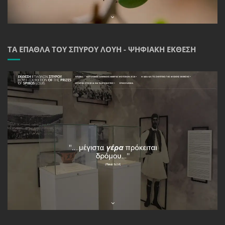
ΤΑ ΈΠΑΘΛΑ ΤΟΥ ΣΠΎΡΟΥ ΛΟΎΗ - ΨΗΦΙΑΚΉ ΈΚΘΕΣΗ