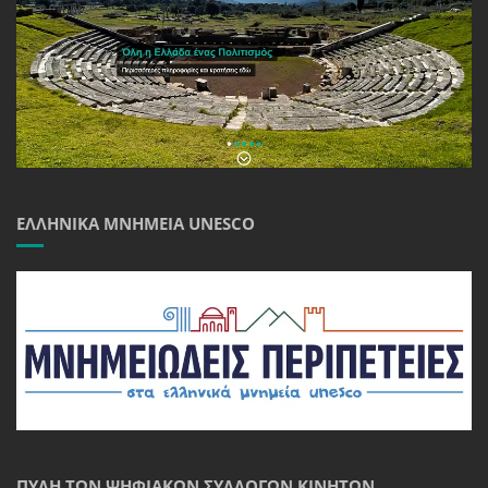
ΕΛΛΗΝΙΚΆ ΜΝΗΜΕΊΑ UNESCO
ΠΎΛΗ ΤΩΝ ΨΗΦΙΑΚΏΝ ΣΥΛΛΟΓΏΝ ΚΙΝΗΤΏΝ