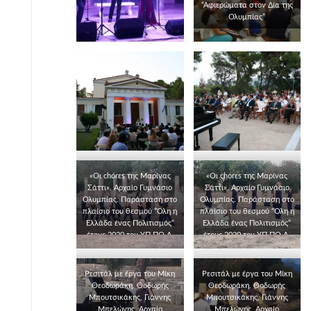
“Αφιερώματα στον Δία της
Ολυμπίας”
«Οι chórεs της Μαρίνας
«Οι chórεs της Μαρίνας
Σάττι». Αρχαίο Γυμνάσιο
Σάττι». Αρχαίο Γυμνάσιο
Ολυμπίας. Παράσταση στο
Ολυμπίας. Παράσταση στο
πλαίσιο του θεσμού “Όλη η
πλαίσιο του θεσμού “Όλη η
Ελλάδα ένας Πολιτισμός“
Ελλάδα ένας Πολιτισμός“
έτους 2020 του ΥΠ.ΠΟ.Α.
έτους 2020 του ΥΠ.ΠΟ.Α.
Ρεσιτάλ με έργα του Μίκη
Ρεσιτάλ με έργα του Μίκη
Θεοδωράκη. Θοδωρής
Θεοδωράκη. Θοδωρής
Μπουτσικάκης, Γιάννης
Μπουτσικάκης, Γιάννης
Μπελώνης. Αρχαίο
Μπελώνης. Αρχαίο