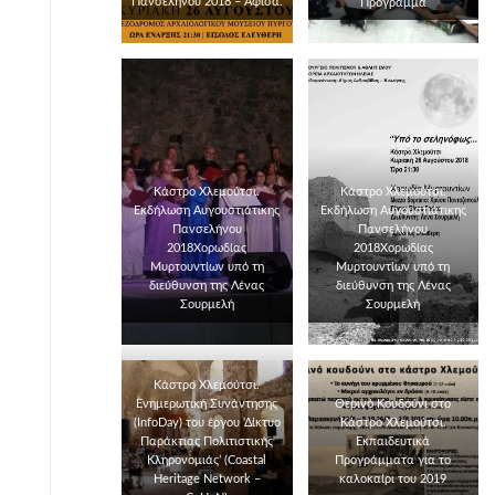
Πανσελήνου 2018 – Αφίσα.
Πρόγραμμα
Κάστρο Χλεμούτσι.
Κάστρο Χλεμούτσι.
Εκδήλωση Αυγουστιάτικης
Εκδήλωση Αυγουστιάτικης
Πανσελήνου
Πανσελήνου
2018Χορωδίας
2018Χορωδίας
Μυρτουντίων υπό τη
Μυρτουντίων υπό τη
διεύθυνση της Λένας
διεύθυνση της Λένας
Σουρμελή
Σουρμελή
Κάστρο Χλεμούτσι.
Ενημερωτική Συνάντησης
Θερινό Κουδούνι στο
(InfoDay) του έργου ‘Δίκτυο
Κάστρο Χλεμούτσι.
Παράκτιας Πολιτιστικής
Εκπαιδευτικά
Κληρονομιάς’ (Coastal
Προγράμματα για το
Heritage Network –
καλοκαίρι του 2019