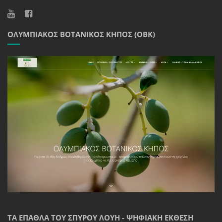
ΟΛΥΜΠΙΑΚΌΣ ΒΟΤΑΝΙΚΌΣ ΚΉΠΟΣ (ΟΒΚ)
ΤΑ ΈΠΑΘΛΑ ΤΟΥ ΣΠΎΡΟΥ ΛΟΎΗ - ΨΗΦΙΑΚΉ ΈΚΘΕΣΗ