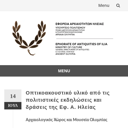
Menu
Skip
to
content
MENU
Skip
to
content
Οπτικοακουστικό υλικό από τις
14
πολιτιστικές εκδηλώσεις και
ΙΟΎΛ
δράσεις της Εφ. Α. Ηλείας
Αρχαιολογικός Χώρος και Μουσεία Ολυμπίας