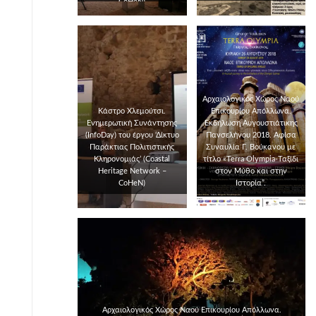
CoHeN)
Αρχαιολογικός Χώρος Ναού
Κάστρο Χλεμούτσι.
Επικουρίου Απόλλωνα.
Ενημερωτική Συνάντησης
Εκδήλωση Αυγουστιάτικης
(InfoDay) του έργου ‘Δίκτυο
Πανσελήνου 2018. Αφίσα
Παράκτιας Πολιτιστικής
Συναυλία Γ. Βούκανου με
Κληρονομιάς’ (Coastal
τίτλο «Terra Olympia-Ταξίδι
Heritage Network –
στον Μύθο και στην
CoHeN)
Ιστορία”.
Αρχαιολογικός Χώρος Ναού Επικουρίου Απόλλωνα.