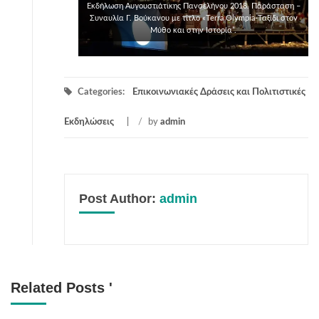
Εκδήλωση Αυγουστιάτικης Πανσελήνου 2018. Παράσταση –
Συναυλία Γ. Βούκανου με τίτλο «Terra Olympia-Ταξίδι στον
Μύθο και στην Ιστορία”.
Categories:
Επικοινωνιακές Δράσεις και Πολιτιστικές
Εκδηλώσεις
/
by
admin
Post Author:
admin
Related Posts '