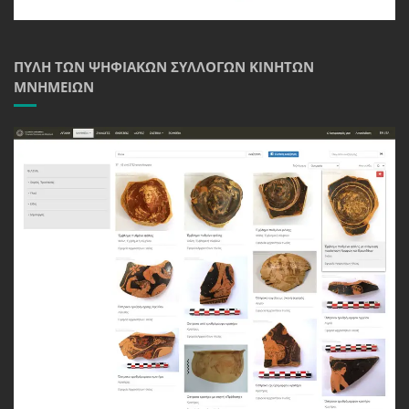
ΠΎΛΗ ΤΩΝ ΨΗΦΙΑΚΏΝ ΣΥΛΛΟΓΏΝ ΚΙΝΗΤΏΝ
ΜΝΗΜΕΊΩΝ