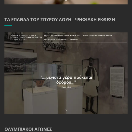
ΤΑ ΈΠΑΘΛΑ ΤΟΥ ΣΠΎΡΟΥ ΛΟΎΗ - ΨΗΦΙΑΚΉ ΈΚΘΕΣΗ
ΟΛΥΜΠΙΑΚΟΊ ΑΓΏΝΕΣ