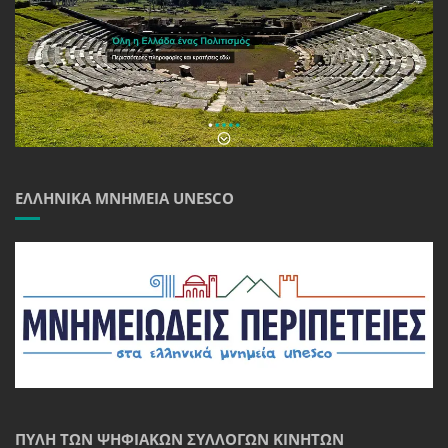
ΕΛΛΗΝΙΚΆ ΜΝΗΜΕΊΑ UNESCO
ΠΎΛΗ ΤΩΝ ΨΗΦΙΑΚΏΝ ΣΥΛΛΟΓΏΝ ΚΙΝΗΤΏΝ