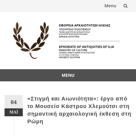
Menu
Skip
to
content
MENU
Skip
to
content
«Στιγμή και Αιωνιότητα»: έργο από
04
το Μουσείο Κάστρου Χλεμούτσι στη
ΜΆΙ
σημαντική αρχαιολογική έκθεση στη
Ρώμη