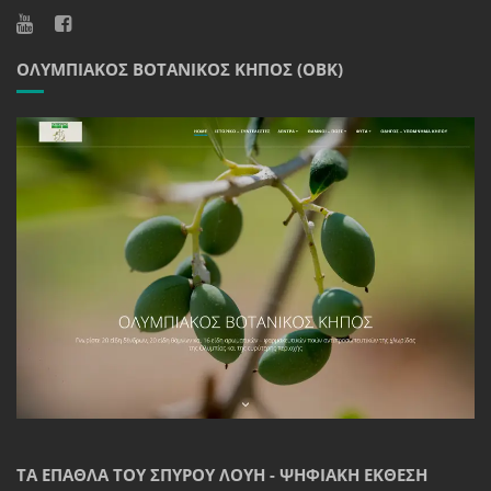
ΟΛΥΜΠΙΑΚΌΣ ΒΟΤΑΝΙΚΌΣ ΚΉΠΟΣ (ΟΒΚ)
ΤΑ ΈΠΑΘΛΑ ΤΟΥ ΣΠΎΡΟΥ ΛΟΎΗ - ΨΗΦΙΑΚΉ ΈΚΘΕΣΗ