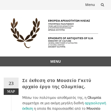
Menu
Skip
to
content
MENU
Skip
to
content
Σε έκθεση στο Μουσείο Γκετύ
23
αρχαίο έργο της Ολυμπίας.
ΜΑΡ
Μέσω του πολύτιμου αποθέματός της, η
Ολυμπία
συμμετέχει σε μια ακόμη μεγάλη διεθνή
αρχαιολογική
έκθεση
η οποία θα παρουσιασθεί από το
Μουσείο