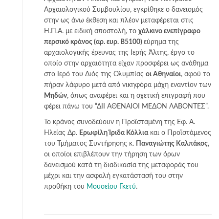
Αρχαιολογικού Συμβουλίου, εγκρίθηκε ο δανεισμός
στην ως άνω έκθεση και πλέον μεταφέρεται στις
Η.Π.Α. με ειδική αποστολή, το
χάλκινο ενεπίγραφο
περσικό κράνος (αρ. ευρ. Β5100)
εύρημα της
αρχαιολογικής έρευνας της Ιερής Άλτης, έργο το
οποίο στην αρχαιότητα είχαν προσφέρει ως ανάθημα
στο Ιερό του Διός της Ολυμπίας
οι Αθηναίοι
, αφού το
πήραν λάφυρο μετά από νικηφόρα μάχη εναντίον των
Μηδών
, όπως αναφέρει και η σχετική επιγραφή που
φέρει πάνω του “ΔΙΙ ΑΘΕΝΑΙΟΙ ΜΕΔΟΝ ΛΑΒΟΝΤΕΣ”.
Το κράνος συνοδεύουν η Προϊσταμένη της Εφ. Α.
Ηλείας Δρ.
Ερωφίλη Ίριδα Κόλλια
και ο Προϊστάμενος
του Τμήματος Συντήρησης κ.
Παναγιώτης Καλπάκος
,
οι οποίοι επιβλέπουν την τήρηση των όρων
δανεισμού κατά τη διαδικασία της μεταφοράς του
μέχρι και την ασφαλή εγκατάστασή του στην
προθήκη του
Μουσείου Γκετύ
.