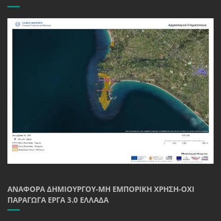
ΑΝΑΦΟΡΆ ΔΗΜΙΟΥΡΓΟΎ-ΜΗ ΕΜΠΟΡΙΚΉ ΧΡΉΣΗ-ΌΧΙ
ΠΑΡΆΓΩΓΑ ΈΡΓΑ 3.0 ΕΛΛΆΔΑ