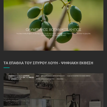
ΤΑ ΈΠΑΘΛΑ ΤΟΥ ΣΠΎΡΟΥ ΛΟΎΗ - ΨΗΦΙΑΚΉ ΈΚΘΕΣΗ