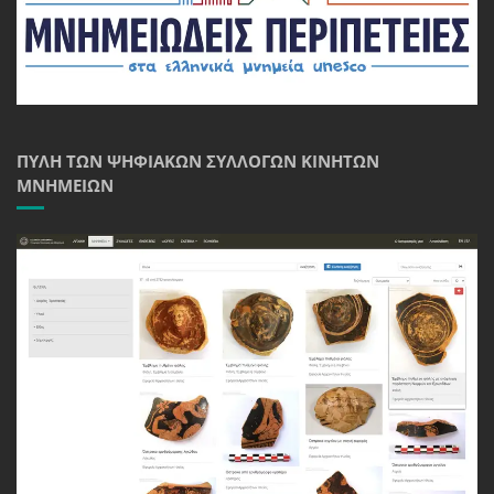
ΠΎΛΗ ΤΩΝ ΨΗΦΙΑΚΏΝ ΣΥΛΛΟΓΏΝ ΚΙΝΗΤΏΝ
ΜΝΗΜΕΊΩΝ