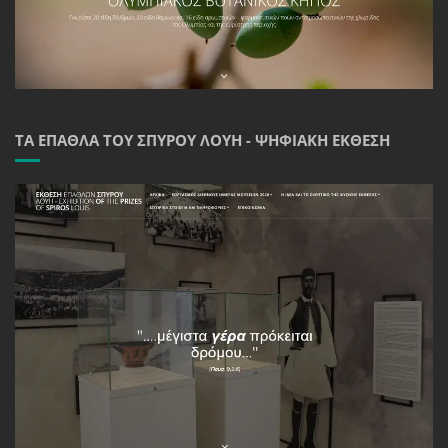
ΤΑ ΈΠΑΘΛΑ ΤΟΥ ΣΠΎΡΟΥ ΛΟΎΗ - ΨΗΦΙΑΚΉ ΈΚΘΕΣΗ