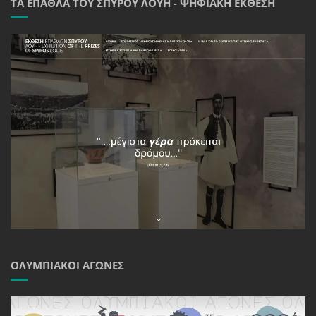
ΤΑ ΈΠΑΘΛΑ ΤΟΥ ΣΠΎΡΟΥ ΛΟΎΗ - ΨΗΦΙΑΚΉ ΈΚΘΕΣΗ
ΟΛΥΜΠΙΑΚΟΊ ΑΓΏΝΕΣ