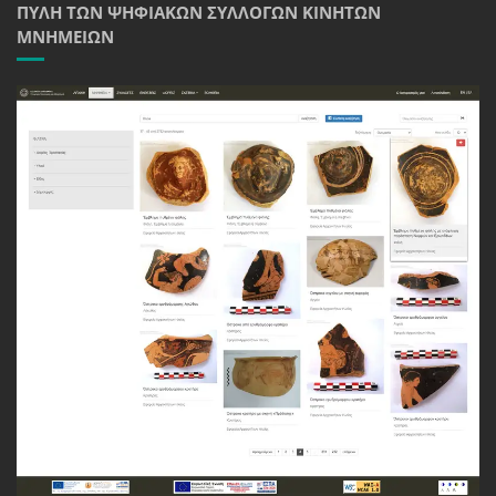
ΠΎΛΗ ΤΩΝ ΨΗΦΙΑΚΏΝ ΣΥΛΛΟΓΏΝ ΚΙΝΗΤΏΝ
ΜΝΗΜΕΊΩΝ