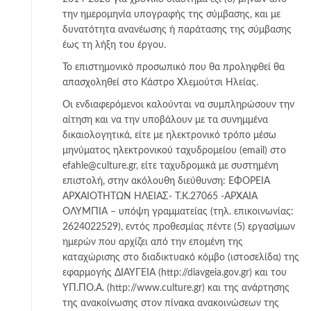
την ημερομηνία υπογραφής της σύμβασης, και με
δυνατότητα ανανέωσης ή παράτασης της σύμβασης
έως τη λήξη του έργου.
Το επιστημονικό προσωπικό που θα προληφθεί θα
απασχοληθεί στο Κάστρο Χλεμούτσι Ηλείας.
Οι ενδιαφερόμενοι καλούνται να συμπληρώσουν την
αίτηση και να την υποβάλουν με τα συνημμένα
δικαιολογητικά, είτε με ηλεκτρονικό τρόπο μέσω
μηνύματος ηλεκτρονικού ταχυδρομείου (email) στο
efahle@culture.gr, είτε ταχυδρομικά με συστημένη
επιστολή, στην ακόλουθη διεύθυνση: ΕΦΟΡΕΙΑ
ΑΡΧΑΙΟΤΗΤΩΝ ΗΛΕΙΑΣ- Τ.Κ.27065 -ΑΡΧΑΙΑ
ΟΛΥΜΠΙΑ – υπόψη γραμματείας (τηλ. επικοινωνίας:
2624022529), εντός προθεσμίας πέντε (5) εργασίμων
ημερών που αρχίζει από την επομένη της
καταχώρισης στο διαδικτυακό κόμβο (ιστοσελίδα) της
εφαρμογής ΔΙΑΥΓΕΙΑ (http://diavgeia.gov.gr) και του
ΥΠ.ΠΟ.Α. (http://www.culture.gr) και της ανάρτησης
της ανακοίνωσης στον πίνακα ανακοινώσεων της