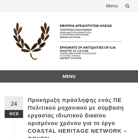
Menu
Skip
to
content
MENU
Skip
to
content
Προκήρυξη πρόσληψης ενός ΠΕ
24
Πολιτικού μηχανικού με σύμβαση
ΦΕΒ
εργασίας ιδιωτικού δικαίου
ορισμένου χρόνου για το έργο
COASTAL HERITAGE NETWORK –