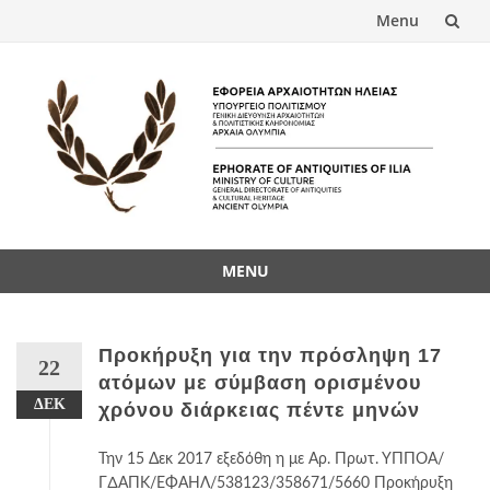
Menu
Skip
to
content
MENU
Skip
to
content
Προκήρυξη για την πρόσληψη 17
22
ατόμων με σύμβαση ορισμένου
ΔΕΚ
χρόνου διάρκειας πέντε μηνών
Την 15 Δεκ 2017 εξεδόθη η με Αρ. Πρωτ. ΥΠΠΟΑ/
Γ∆ΑΠΚ/ΕΦΑΗΛ/538123/358671/5660 Προκήρυξη