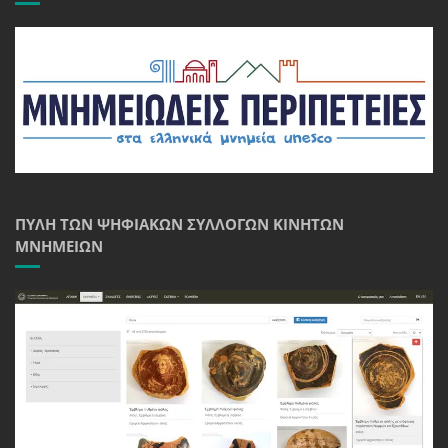
ΠΎΛΗ ΤΩΝ ΨΗΦΙΑΚΏΝ ΣΥΛΛΟΓΏΝ ΚΙΝΗΤΏΝ
ΜΝΗΜΕΊΩΝ