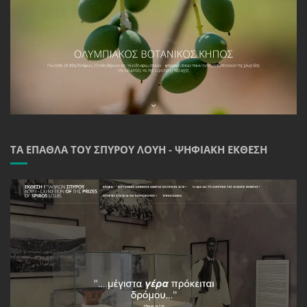
ΤΑ ΈΠΑΘΛΑ ΤΟΥ ΣΠΎΡΟΥ ΛΟΎΗ - ΨΗΦΙΑΚΉ ΈΚΘΕΣΗ