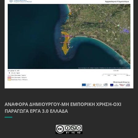
ΑΝΑΦΟΡΆ ΔΗΜΙΟΥΡΓΟΎ-ΜΗ ΕΜΠΟΡΙΚΉ ΧΡΉΣΗ-ΌΧΙ
ΠΑΡΆΓΩΓΑ ΈΡΓΑ 3.0 ΕΛΛΆΔΑ