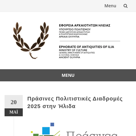
Menu
Skip
to
content
MENU
Skip
to
content
Πράσινες Πολιτιστικές Διαδρομές
20
2025 στην Ήλιδα
ΜΆΙ