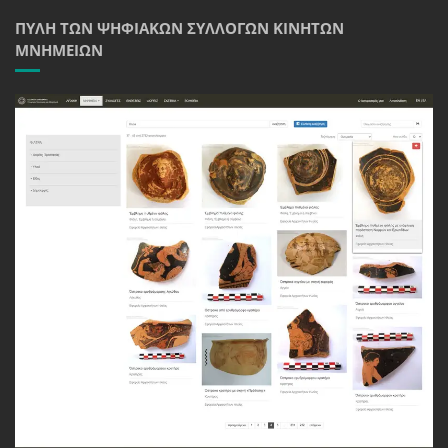
ΠΎΛΗ ΤΩΝ ΨΗΦΙΑΚΏΝ ΣΥΛΛΟΓΏΝ ΚΙΝΗΤΏΝ
ΜΝΗΜΕΊΩΝ