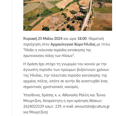
Κυριακή 25 Μαΐου 2024
και ώρα
18.00
: Θεματική
περιήγηση στον
Αρχαιολογικό Χώρο Ήλιδας
με τίτλο
“
Ήλιδα: η τελευταία περίοδος κατοίκησης της
πρωτεύουσας πόλης των Ηλείων
“.
Η δράση έχει στόχο τη γνωριμία του κοινού με την
άγνωστη περίοδο των πρώιμων βυζαντινών χρόνων
της Ήλιδας, την τελευταία περίοδο κατοίκησης της
αρχαίας πόλης, οπότε σε αυτήν θα αναπτυχθεί ένας
σημαντικός χριστιανικός οικισμός.
Υπεύθυνες δράσης κ. κ. Αθανασία Ράλλη και Τώνια
Μουρτζίνη. Απαραίτητη η προ-κράτηση θέσεων:
2624022529 εσωτ. 239, e-mail: amourtzini@culture.gr
(κα Μουρτζίνη)