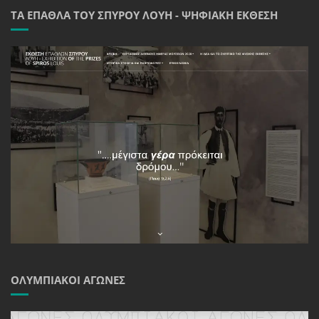
ΤΑ ΈΠΑΘΛΑ ΤΟΥ ΣΠΎΡΟΥ ΛΟΎΗ - ΨΗΦΙΑΚΉ ΈΚΘΕΣΗ
ΟΛΥΜΠΙΑΚΟΊ ΑΓΏΝΕΣ