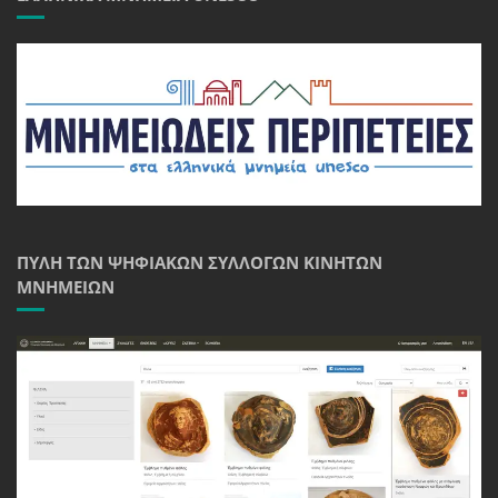
ΠΎΛΗ ΤΩΝ ΨΗΦΙΑΚΏΝ ΣΥΛΛΟΓΏΝ ΚΙΝΗΤΏΝ
ΜΝΗΜΕΊΩΝ