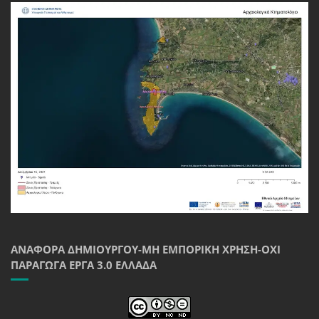
ΑΝΑΦΟΡΆ ΔΗΜΙΟΥΡΓΟΎ-ΜΗ ΕΜΠΟΡΙΚΉ ΧΡΉΣΗ-ΌΧΙ
ΠΑΡΆΓΩΓΑ ΈΡΓΑ 3.0 ΕΛΛΆΔΑ