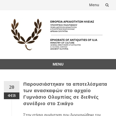
Menu
Skip
to
content
MENU
Skip
to
content
Παρουσιάστηκαν τα αποτελέσματα
20
των ανασκαφών στο αρχαίο
ΦΕΒ
Γυμνάσιο Ολυμπίας σε διεθνές
συνέδριο στο Σικάγο
Στην ετήσια συνάντηση που διοργανώθηκε τον