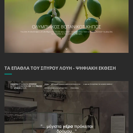
ΤΑ ΈΠΑΘΛΑ ΤΟΥ ΣΠΎΡΟΥ ΛΟΎΗ - ΨΗΦΙΑΚΉ ΈΚΘΕΣΗ