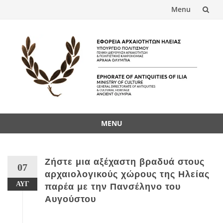
Menu
Skip
to
content
MENU
Skip
to
content
Ζήστε μια αξέχαστη βραδυά στους
07
αρχαιολογικούς χώρους της Ηλείας
ΑΥΓ
παρέα με την Πανσέληνο του
Αυγούστου