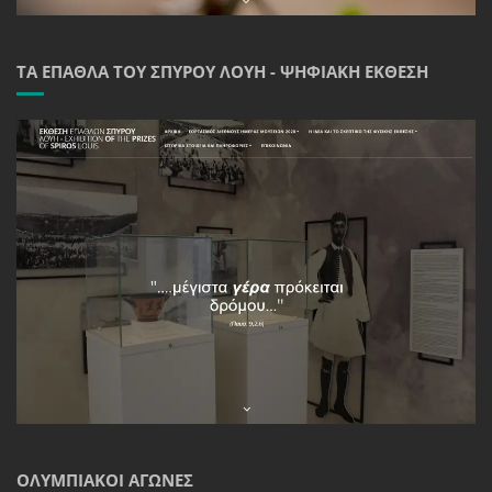
ΤΑ ΈΠΑΘΛΑ ΤΟΥ ΣΠΎΡΟΥ ΛΟΎΗ - ΨΗΦΙΑΚΉ ΈΚΘΕΣΗ
ΟΛΥΜΠΙΑΚΟΊ ΑΓΏΝΕΣ