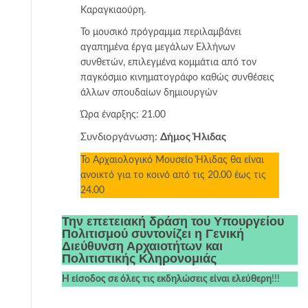
Καραγκιαούρη.
Το μουσικό πρόγραμμα περιλαμβάνει
αγαπημένα έργα μεγάλων Ελλήνων
συνθετών, επιλεγμένα κομμάτια από τον
παγκόσμιο κινηματογράφο καθώς συνθέσεις
άλλων σπουδαίων δημιουργών
Ώρα έναρξης: 21.00
Συνδιοργάνωση:
Δήμος Ήλιδας
Το Αρχαιολογικό Μουσείο Ήλιδας θα είναι
ανοικτό για το κοινό από τις 20.00 έως τις
24.00
Την επετειακή δράση του Υπουργείου
Πολιτισμού συντονίζει η Γενική
Διεύθυνση Αρχαιοτήτων και
Πολιτιστικής Κληρονομιάς
Η είσοδος σε όλες τις εκδηλώσεις είναι ελεύθερη
!!!