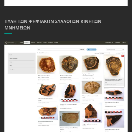
ΠΎΛΗ ΤΩΝ ΨΗΦΙΑΚΏΝ ΣΥΛΛΟΓΏΝ ΚΙΝΗΤΏΝ
ΜΝΗΜΕΊΩΝ