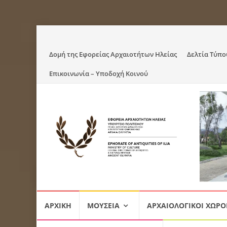
Skip
Δομή της Εφορείας Αρχαιοτήτων Ηλείας
Δελτία Τύπο
to
Επικοινωνία – Υποδοχή Κοινού
content
Skip
ΑΡΧΙΚΉ
ΜΟΥΣΕΊΑ
ΑΡΧΑΙΟΛΟΓΙΚΟΊ ΧΏΡΟ
to
content