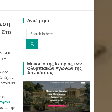
Αναζήτηση
θεση
 Στα
Search
for:
ου «
Οι
 την
Μουσείο της Ιστορίας των
Ολυμπιακών Αγώνων της
Αρχαιότητας
9 δεν
ές, έχουν
 οποία θα
ό το
ατηγού
ως με την