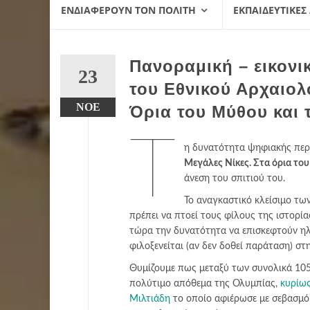
ΕΝΔΙΑΦΈΡΟΥΝ ΤΟΝ ΠΟΛΊΤΗ
ΕΚΠΑΙΔΕΥΤΙΚΈΣ
Πανοραμική – εικονι
23
του Εθνικού Αρχαιολ
ΝΟΈ
Όρια του Μύθου και τ
Τ
η δυνατότητα ψηφιακής περι
Μεγάλες Νίκες. Στα όρια του
άνεση του σπιτιού του.
Το αναγκαστικό κλείσιμο τω
πρέπει να πτοεί τους φίλους της ιστορίας
τώρα την δυνατότητα να επισκεφτούν ηλ
φιλοξενείται (αν δεν δοθεί παράταση) σ
Θυμίζουμε πως μεταξύ των συνολικά 105
πολύτιμο απόθεμα της Ολυμπίας,
κυρίως
Μιλτιάδη
το οποίο αφιέρωσε με σεβασμό