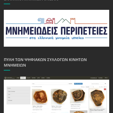
ΠΎΛΗ ΤΩΝ ΨΗΦΙΑΚΏΝ ΣΥΛΛΟΓΏΝ ΚΙΝΗΤΏΝ
ΜΝΗΜΕΊΩΝ