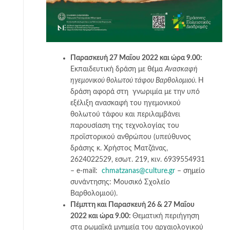
Παρασκευή 27 Μαΐου 2022 και ώρα 9.00:
Εκπαιδευτική δράση με θέμα
Ανασκαφή
ηγεμονικού θολωτού τάφου Βαρθολομιού.
Η
δράση αφορά στη γνωριμία με την υπό
εξέλιξη ανασκαφή του ηγεμονικού
θολωτού τάφου και περιλαμβάνει
παρουσίαση της τεχνολογίας του
προϊστορικού ανθρώπου (υπεύθυνος
δράσης κ. Χρήστος Ματζάνας,
2624022529, εσωτ. 219, κιν. 6939554931
– e-mail:
chmatzanas@culture.gr
– σημείο
συνάντησης: Μουσικό Σχολείο
Βαρθολομιού).
Πέμπτη και Παρασκευή 26 & 27 Μαΐου
2022 και ώρα 9.00:
Θεματική περιήγηση
στα ρωμαϊκά μνημεία του αρχαιολογικού