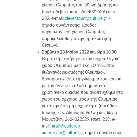
χώρου Ολυμπίας (υπεύθυνη δράσης κα
Ρούλα Λεβεντούρη, 2624022529 εσωτ.
232, e-mail:
zleventouri@culture.gr
–
σημείο συνάντησης: είσοδος
αρχαιολογικού χώρου Ολυμπίας –
παρακαλείσθε για την προ-κράτηση
θέσεων).
Σάββατο 28 Μαΐου 2022 και ώρα 18.00:
Θεματική περιήγηση στον αρχαιολογικό
χώρο Ολυμπίας με τίτλο
«Ο άγνωστος
βυζαντινός οικισμός της Ολυμπίας»
. Η
δράση στοχεύει στη γνωριμία του κοινού
με τον άγνωστο αλλά σημαντικό
χριστιανικό οικισμό που αναπτύχθηκε στο
χώρο του αρχαίου ιερού της Ολυμπίας
κατά την ύστερη αρχαιότητα (υπεύθυνες
δράσης κ. κ. Αθανασία Ράλλη και Τώνια
Μουρτζίνη, 2624022529 εσωτ. 239, e-
mail:
aralli@culture.gr
–
amourtzini@culture.gr
, σημείο συνάντησης: