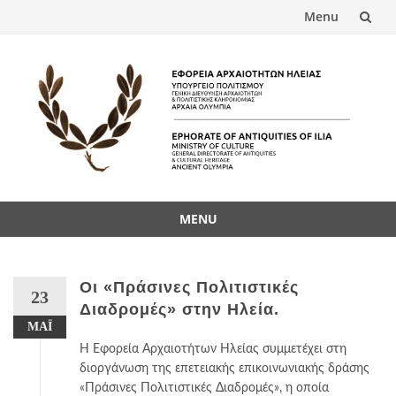
Menu
Skip
to
content
MENU
Skip
to
content
Οι «Πράσινες Πολιτιστικές
23
Διαδρομές» στην Ηλεία.
ΜΆΙ
Η Εφορεία Αρχαιοτήτων Ηλείας συμμετέχει στη
διοργάνωση της επετειακής επικοινωνιακής δράσης
«Πράσινες Πολιτιστικές Διαδρομές», η οποία