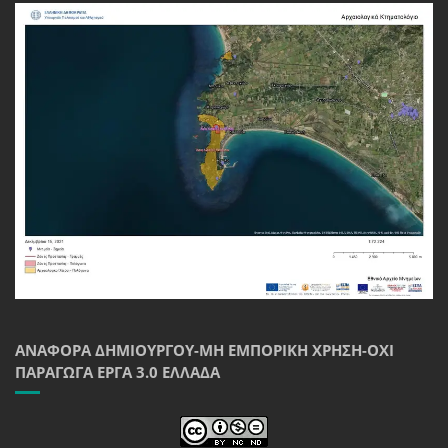
ΑΝΑΦΟΡΆ ΔΗΜΙΟΥΡΓΟΎ-ΜΗ ΕΜΠΟΡΙΚΉ ΧΡΉΣΗ-ΌΧΙ
ΠΑΡΆΓΩΓΑ ΈΡΓΑ 3.0 ΕΛΛΆΔΑ