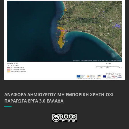
ΑΝΑΦΟΡΆ ΔΗΜΙΟΥΡΓΟΎ-ΜΗ ΕΜΠΟΡΙΚΉ ΧΡΉΣΗ-ΌΧΙ
ΠΑΡΆΓΩΓΑ ΈΡΓΑ 3.0 ΕΛΛΆΔΑ