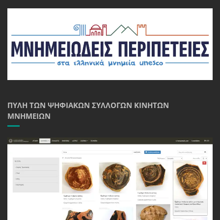
ΠΎΛΗ ΤΩΝ ΨΗΦΙΑΚΏΝ ΣΥΛΛΟΓΏΝ ΚΙΝΗΤΏΝ
ΜΝΗΜΕΊΩΝ