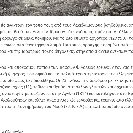
αλείς ανακτούν τον τόπο τους από τους Λακεδαιμονίους βοηθούμενοι α
μό του θεού των Δελφών. Iδρύoυν τότε ναό προς τιμήν του Απόλλωνο
 αρρωγό σε δεινά πολέμου. Με το ίδιο επίθετο αργότερα (429 π. Χ.) τ
υς έσωσε από θανατηφόρο λοιμό. Για τούτο, αρραγής παραμένει από τ
ού και της ιδρύτριας πόλης Φιγαλείας, στην οποία ανήκε ανέκαθεν πο
ακού και απόκοσμου τοπίου των Βασσών Φιγαλείας ερευνούν τον ναό τ
νική ζωφόρος του σηκού και το παλαιότερο στην ιστορία της ελληνικ
το οποίο όμως δεν διασώθηκε. Οι 23 πλάκες της ζωφόρου με εκπληκτι
μαζονομαχίας (11), καθώς και θραύσματα άλλων γλυπτών και αρχιτεκτ
ς ανασκαφείς μεταφέρονται στην Αγγλία (1814) και καταλήγουν στο Βρ
. Ακολούθησαν και άλλες αναστηλωτικές εργασίες και έρευνες από έλλη
Επιτροπή Συντηρήσεως του Ναού (Ε.Σ.Ν.Ε.Α.) επιτελεί σπουδαίο ανασ
ων Ολυμπίας