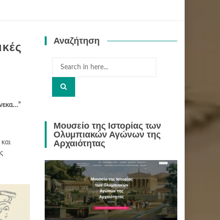
Αναζήτηση
ικές
Search
for:
ἕνεκα…”
Μουσείο της Ιστορίας των
Ολυμπιακών Αγώνων της
Αρχαιότητας
 και
ς