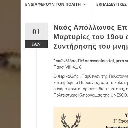
ΕΝΔΙΑΦΈΡΟΥΝ ΤΟΝ ΠΟΛΊΤΗ
ΕΚΠΑΙΔΕΥΤΙΚΈΣ
Ναός Απόλλωνος Επι
01
Μαρτυρίες του 19ου 
ΙΑΝ
Συντήρησης του μνημε
“..ναῶνδὲὅσοιΠελοποννησίοιςεἰσί, μετά 
Παυσ. VIII 41, 8
Ο περικαλλής «Παρθενών της Πελοποννήσ
καταγράφει ο Παυσανίας, από τα καλύτε
συνάμα πρωτοποριακές ιδιαιτερότητες, 
Πολιτιστικής Κληρονομιάς της UNESCO,