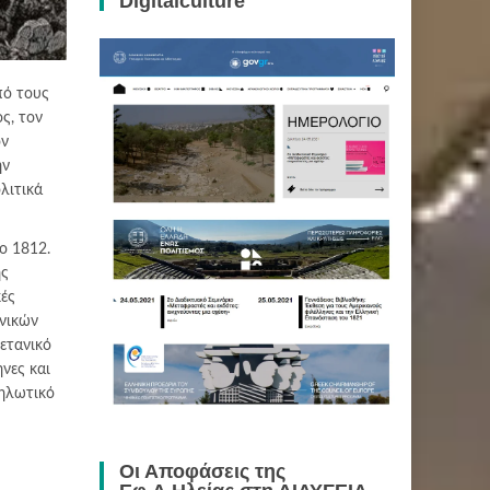
Digitalculture
πό τους
ς, τον
ον
ην
λιτικά
ο 1812.
ής
κές
ονικών
ετανικό
νες και
τηλωτικό
Οι Αποφάσεις της