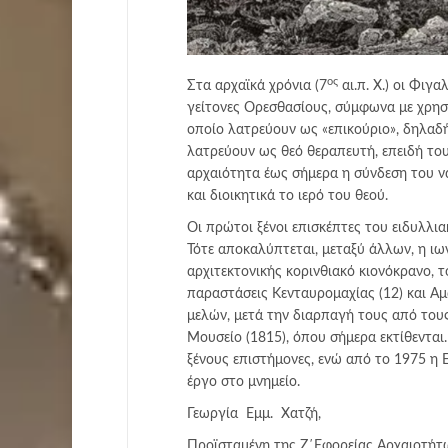
ος
Στα αρχαϊκά χρόνια (7
αι.π. Χ.) οι Φιγ
γείτονες Ορεσθασίους, σύμφωνα με χρησ
οποίο λατρεύουν ως «επικούριο», δηλαδή
λατρεύουν ως θεό θεραπευτή, επειδή το
αρχαιότητα έως σήμερα η σύνδεση του να
και διοικητικά το ιερό του θεού.
Οι πρώτοι ξένοι επισκέπτες του ειδυλλι
Τότε αποκαλύπτεται, μεταξύ άλλων, η ιω
αρχιτεκτονικής κορινθιακό κιονόκρανο, 
παραστάσεις Κενταυρομαχίας (12) και Α
μελών, μετά την διαρπαγή τους από του
Μουσείο (1815), όπου σήμερα εκτίθενται
ξένους επιστήμονες, ενώ από το 1975 η 
έργο στο μνημείο.
Γεωργία Εμμ. Χατζή,
Προϊσταμένη της Ζ΄Εφορείας Αρχαιοτήτ