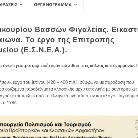
 ΔΡΆΣΕΙΣ
ΟΡΓΑΝΌΓΡΑΜΜΑ
κουρίου Βασσών Φιγαλείας. Εικαστ
αιώνα. Το έργο της Επιτροπής
ίου (Ε.Σ.Ν.Ε.Α.).
γετὸνἐνΤεγέᾳπροτιμῷτοοὗτοςἂντοῦ λίθου τε ἐς κάλλος καὶτῆςἁρμονίας
ου», έργο του Ικτίνου (420 – 400 π.Χ.), σύμφωνα με παράδοση που
ρα σωζόμενα παραδείγματα κλασσικής αρχιτεκτονικής με συντηρητικές
εγγράφεται πρώτο από τα ελληνικά μνημεία στον κατάλογο Παγκόσμια
 το 1986.