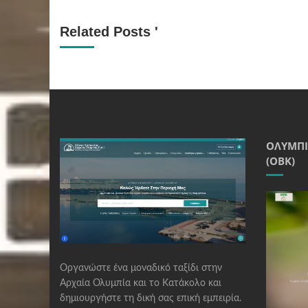
Related Posts '
ΟΛΥΜΠΙ
(ΟΒΚ)
Οργανώστε ένα μοναδικό ταξίδι στην
Αρχαία Ολυμπία και το Κατάκολο και
δημιουργήστε τη δική σας επική εμπειρία.