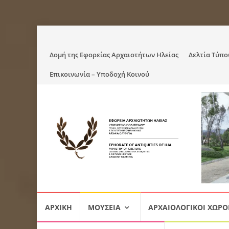
Skip
Δομή της Εφορείας Αρχαιοτήτων Ηλείας
Δελτία Τύπο
to
Επικοινωνία – Υποδοχή Κοινού
content
Skip
ΑΡΧΙΚΉ
ΜΟΥΣΕΊΑ
ΑΡΧΑΙΟΛΟΓΙΚΟΊ ΧΏΡΟ
to
content