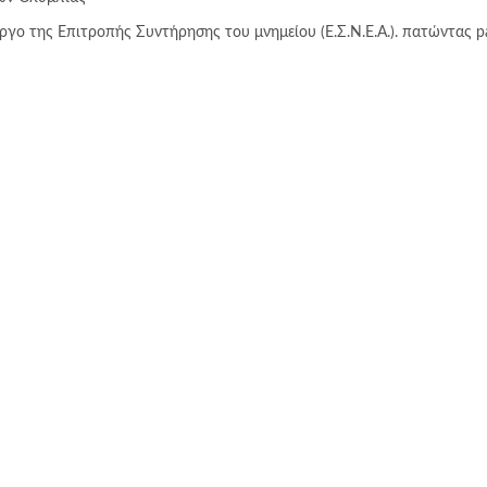
 έργο της Επιτροπής Συντήρησης του μνημείου (Ε.Σ.Ν.Ε.Α.). πατώντας p